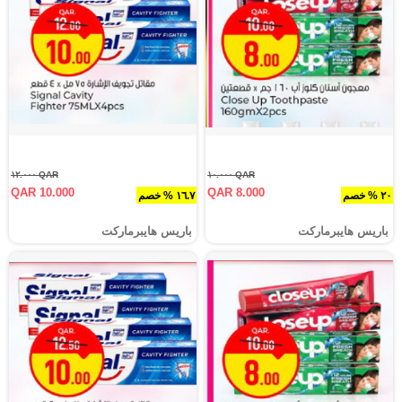
QAR ١٢.٠٠٠
QAR ١٠.٠٠٠
QAR 10.000
QAR 8.000
٢٠ % خصم
١٦.٧ % خصم
باريس هايبرماركت
باريس هايبرماركت