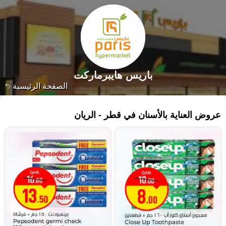
باريس هايبرماركت
الصفحة الرئيسية
١٢١ منتجات
عروض العناية بالأسنان في قطر - الريان