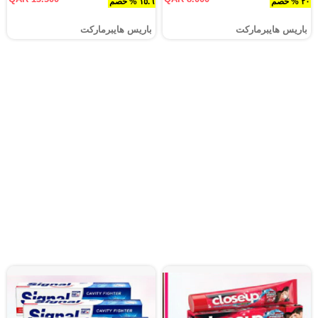
٢٠ % خصم
١٥.٦ % خصم
باريس هايبرماركت
باريس هايبرماركت