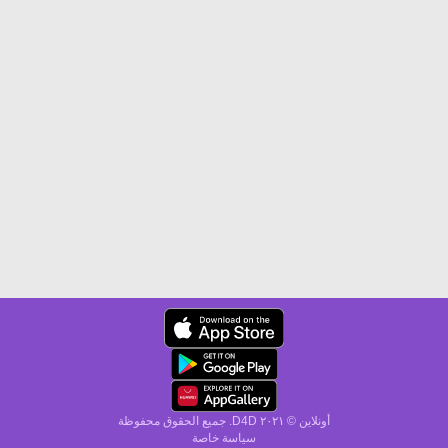
أونلاين © ۲۰٢١ D4D. جميع الحقوق محفوظة
سياسة خاصة