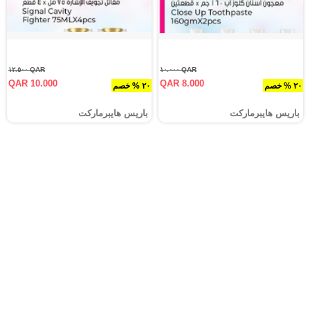
QAR ١٢.٥٠٠
QAR ١٠.٠٠٠
QAR 10.000
QAR 8.000
٢٠ % خصم
٢٠ % خصم
باريس هايبرماركت
باريس هايبرماركت