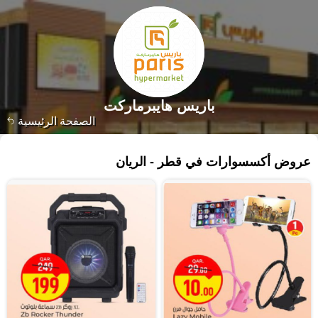
باريس هايبرماركت
الصفحة الرئيسية
١٠٩٧ منتجات
عروض أكسسوارات في قطر - الريان