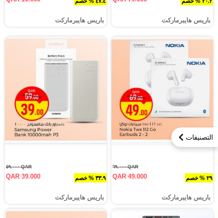
٢٠.٢ % خصم
٤٧.٤ % خصم
باريس هايبرماركت
باريس هايبرماركت
التصنيفات
QAR ٥٩.٠٠٠
QAR ٦٩.٠٠٠
QAR 39.000
QAR 49.000
٢٩ % خصم
٣٣.٩ % خصم
باريس هايبرماركت
باريس هايبرماركت