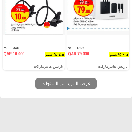
QAR ٢٩.٠٠٠
QAR ٩٩.٠٠٠
QAR 10.000
QAR 79.000
٢٠.٢ % خصم
٦٥.٥ % خصم
باريس هايبرماركت
باريس هايبرماركت
عرض المزيد من المنتجات