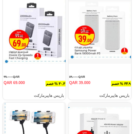
QAR ٩٩.٠٠٠
QAR ٥٩.٠٠٠
QAR 69.000
QAR 39.000
٣٣.٩ % خصم
٣٠.٣ % خصم
باريس هايبرماركت
باريس هايبرماركت