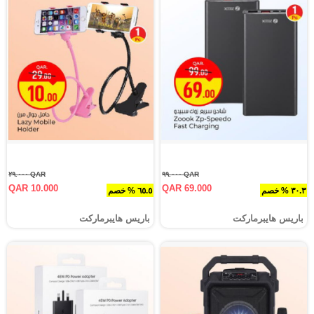
QAR ٢٩.٠٠٠
QAR ٩٩.٠٠٠
QAR 10.000
QAR 69.000
٣٠.٣ % خصم
٦٥.٥ % خصم
باريس هايبرماركت
باريس هايبرماركت