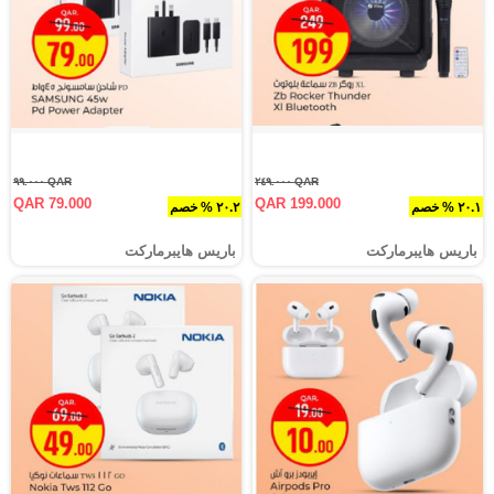
QAR ٩٩.٠٠٠
QAR ٢٤٩.٠٠٠
QAR 79.000
QAR 199.000
٢٠.١ % خصم
٢٠.٢ % خصم
باريس هايبرماركت
باريس هايبرماركت