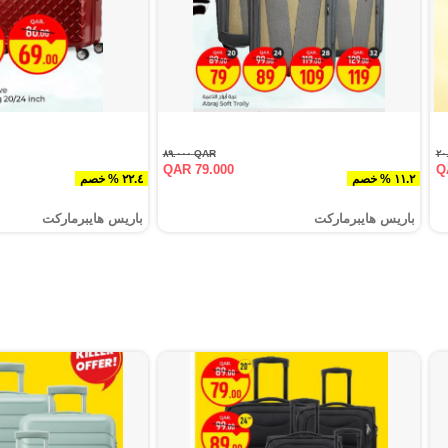
QAR ٨٩.٠٠٠
QAR 79.000
Q
١١.٢ % خصم
٢٢.٤ % خصم
باريس هايبرماركت
باريس هايبرماركت