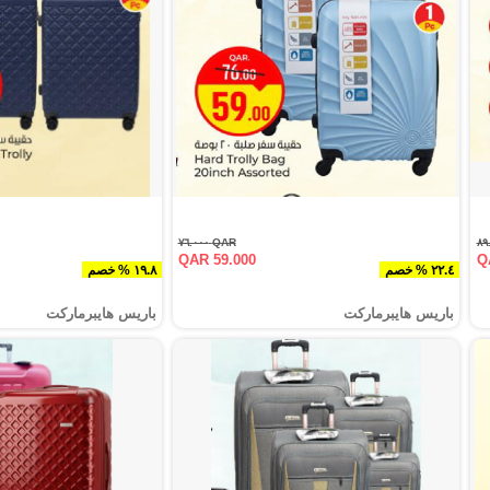
QAR ٧٦.٠٠٠
QAR 59.000
Q
٢٢.٤ % خصم
١٩.٨ % خصم
باريس هايبرماركت
باريس هايبرماركت