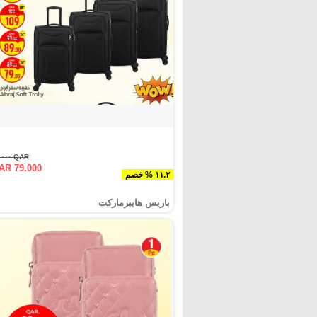
QAR ٨٩.٠٠٠
AR 79.000
١١.٢ % خصم
باريس هايبرماركت