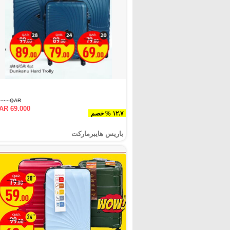
QAR ٧٩.٠٠٠
AR 69.000
١٢.٧ % خصم
باريس هايبرماركت