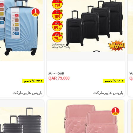
QAR ٨٩.٠٠٠
QAR 79.000
Q
١١.٢ % خصم
٢٢.٤ % خصم
باريس هايبرماركت
باريس هايبرماركت