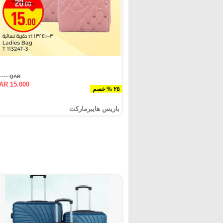
QAR ٢٠.٠٠٠
AR 15.000
٢٥ % خصم
باريس هايبرماركت