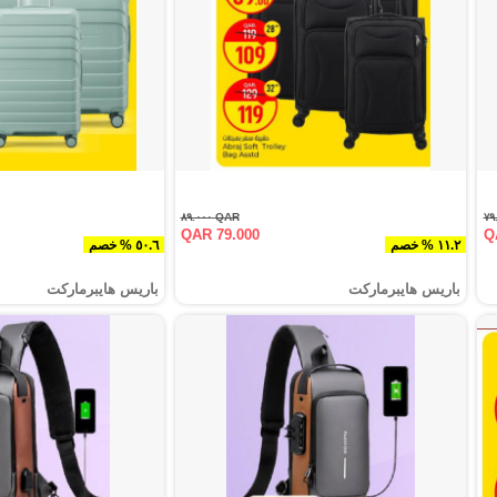
QAR ٨٩.٠٠٠
QAR 79.000
Q
١١.٢ % خصم
٥٠.٦ % خصم
باريس هايبرماركت
باريس هايبرماركت