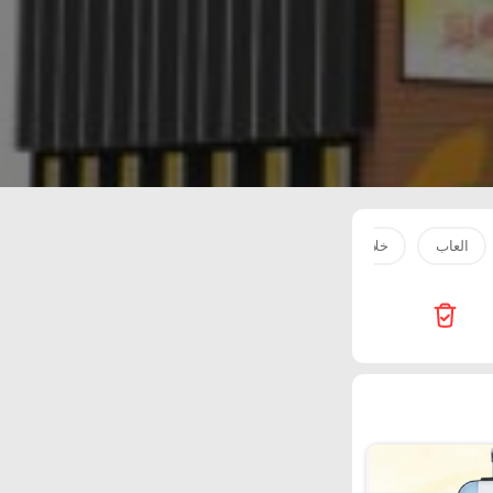
العاب
خلاط
فرن
جوال
غساله
هاتف