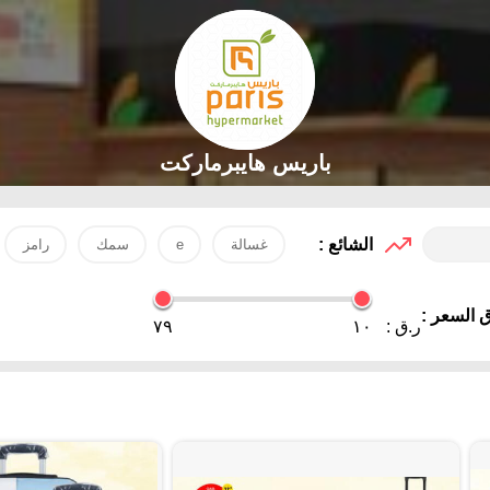
باريس هايبرماركت
الشائع :
غسالة
e
سمك
رامز
 السعر :
ر.ق :
١٠
٧٩