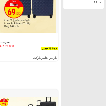
ساعة
QAR ٨٦.٠٠٠
AR 69.000
١٩.٨ % خصم
باريس هايبرماركت