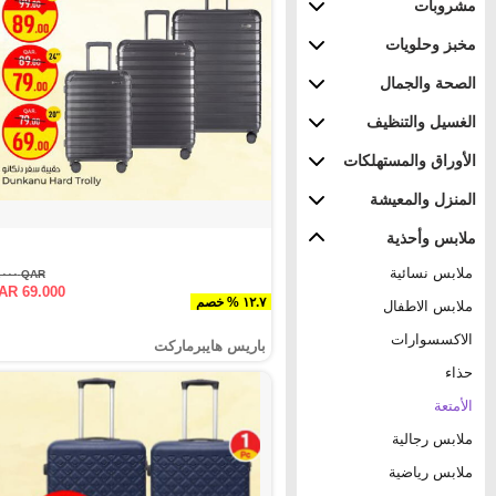
مشروبات
مخبز وحلويات
الصحة والجمال
الغسيل والتنظيف
الأوراق والمستهلكات
المنزل والمعيشة
ملابس وأحذية
ملابس نسائية
QAR ٧٩.٠٠٠
AR 69.000
١٢.٧ % خصم
ملابس الاطفال
الاكسسوارات
باريس هايبرماركت
حذاء
الأمتعة
ملابس رجالية
ملابس رياضية