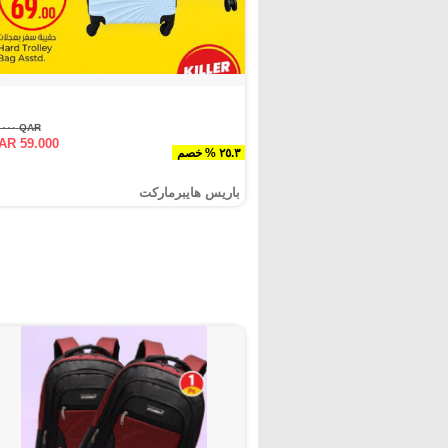
QAR ٧٩.٠٠٠
AR 59.000
٢٥.٣ % خصم
باريس هايبرماركت