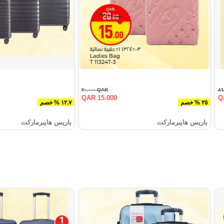
QAR ٢٠.٠٠٠
QAR 15.000
Q
٢٥ % خصم
١٢.٧ % خصم
باريس هايبرماركت
باريس هايبرماركت