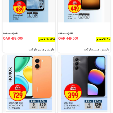
QAR ٥٥٩.٠٠٠
QAR ٤٩٩.٠٠٠
QAR 489.000
QAR 449.000
١٠ % خصم
١٢.٥ % خصم
باريس هايبرماركت
باريس هايبرماركت