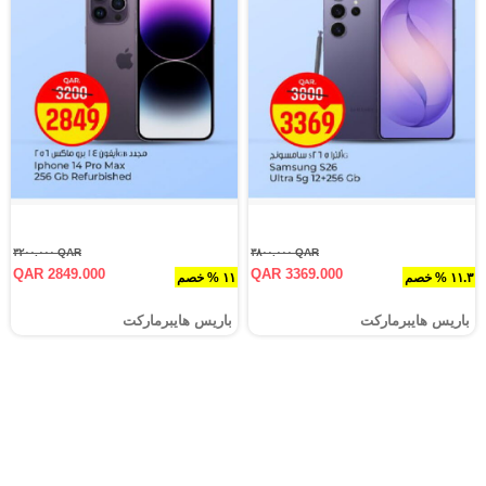
QAR ٣٢٠٠.٠٠٠
QAR ٣٨٠٠.٠٠٠
QAR 2849.000
QAR 3369.000
١١.٣ % خصم
١١ % خصم
باريس هايبرماركت
باريس هايبرماركت