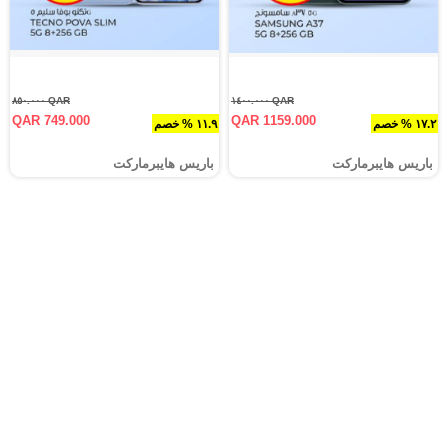
QAR ٨٥٠.٠٠٠
QAR ١٤٠٠.٠٠٠
QAR 749.000
QAR 1159.000
١٧.٢ % خصم
١١.٩ % خصم
باريس هايبرماركت
باريس هايبرماركت