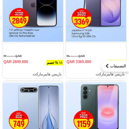
QAR ٣٢٠٠.٠٠٠
QAR ٣٨٠٠.٠٠٠
QAR 2849.000
QAR 3369.000
١١.٣ % خصم
١١ % خصم
التصنيفات
باريس هايبرماركت
باريس هايبرماركت