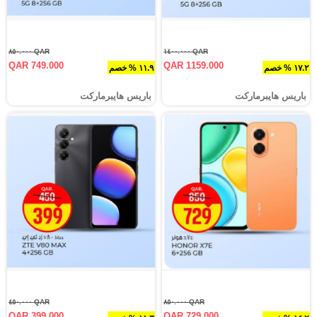
QAR ٨٥٠.٠٠٠
QAR ١٤٠٠.٠٠٠
QAR 749.000
QAR 1159.000
١٧.٢ % خصم
١١.٩ % خصم
باريس هايبرماركت
باريس هايبرماركت
QAR ٤٥٠.٠٠٠
QAR ٨٥٠.٠٠٠
QAR 399.000
QAR 729.000