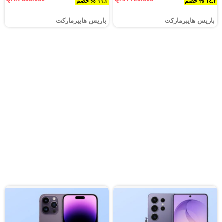
١٤.٢ % خصم
١١.٣ % خصم
باريس هايبرماركت
باريس هايبرماركت