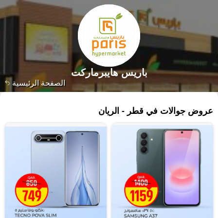
باريس هايبرماركت
الصفحة الرئيسية
١٦٣٣ منتجات
عروض جوالات في قطر - الريان