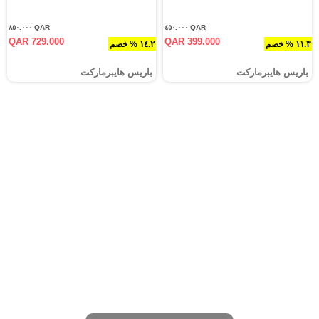
QAR ٨٥٠.٠٠٠
QAR ٤٥٠.٠٠٠
QAR 729.000
QAR 399.000
١١.٣ % خصم
١٤.٢ % خصم
باريس هايبرماركت
باريس هايبرماركت