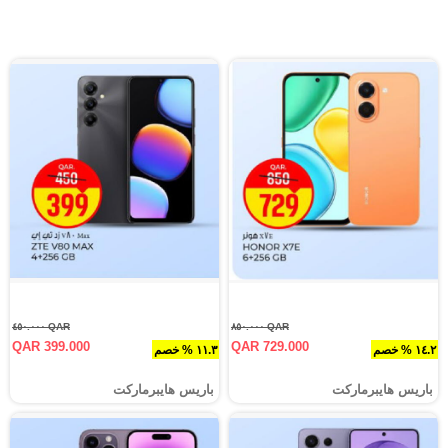
QAR ٤٥٠.٠٠٠
QAR ٨٥٠.٠٠٠
QAR 399.000
QAR 729.000
١٤.٢ % خصم
١١.٣ % خصم
باريس هايبرماركت
باريس هايبرماركت