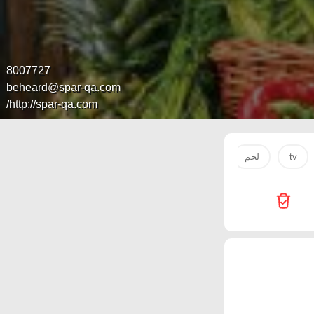
8007727
beheard@spar-qa.com
http://spar-qa.com/
tv
لحم
ملابس
1'
perfume
Emax
rt