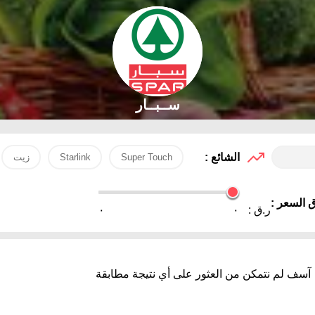
ســبــار
الشائع :
Super Touch
Starlink
زيت
 السعر :
ر.ق :
٠
٠
آسف لم نتمكن من العثور على أي نتيجة مطابقة