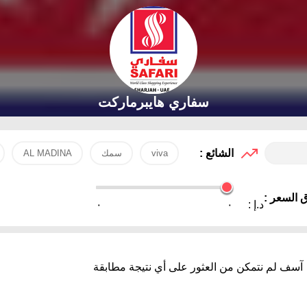
سفاري هايبرماركت
الشائع :
viva
سمك
AL MADINA
 السعر :
د.إ :
٠
٠
آسف لم نتمكن من العثور على أي نتيجة مطابقة