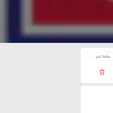
بطاطا كيلو
bebem
لحم
لبن
Adil Supermarket