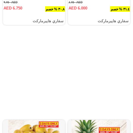
AED ٩.٧٥٠
AED ٨.٧٥٠
AED 6.750
AED 6.000
٣١.٤ % خصم
٣٠.٨ % خصم
سفاري هايبرماركت
سفاري هايبرماركت