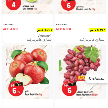
AED ٦.٧٥٠
AED ٩.٧٥٠
AED 4.000
AED 6.000
٣٨.٥ % خصم
٤٠.٧ % خصم
Vietnam
سفاري هايبرماركت
سفاري هايبرماركت
التصنيفات