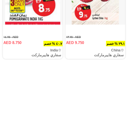
AED ١٤.٧٥٠
AED ١٣.٧٥٠
AED 8.750
AED 9.750
٢٩.١ % خصم
٤٠.٧ % خصم
India
China
سفاري هايبرماركت
سفاري هايبرماركت