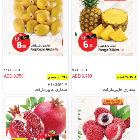
AED ١٣.٧٥٠
AED ٩.٧٥٠
AED 8.750
AED 6.750
٣٠.٨ % خصم
٣٦.٤ % خصم
Pakistan
سفاري هايبرماركت
سفاري هايبرماركت