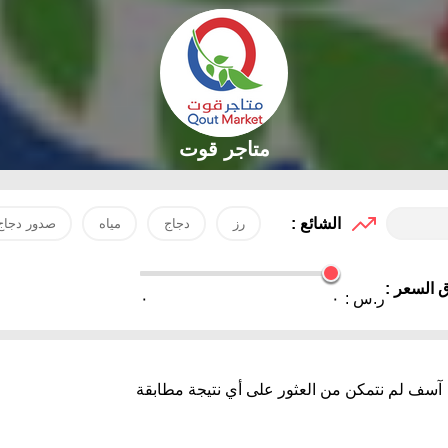
متاجر قوت
الشائع :
رز
دجاج
مياه
صدور دجاج
 السعر :
ر.س :
٠
٠
آسف لم نتمكن من العثور على أي نتيجة مطابقة