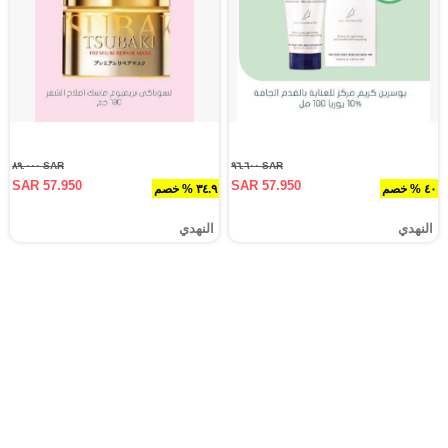
SAR ٨٩.٠٠٠
SAR ٩٦.٦٠٠
SAR 57.950
SAR 57.950
٤٠ % خصم
٣٤.٩ % خصم
النهدي
النهدي