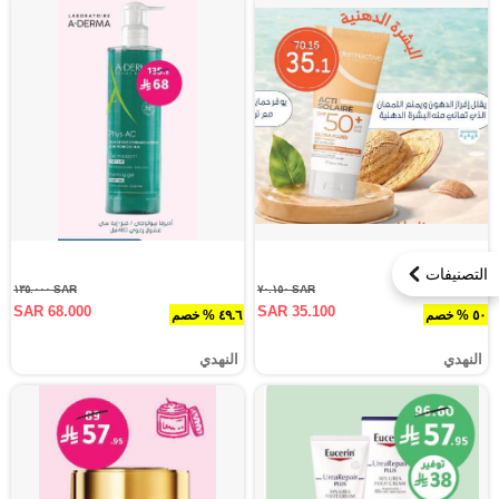
التصنيفات
SAR ١٣٥.٠٠٠
SAR ٧٠.١٥٠
SAR 68.000
SAR 35.100
٥٠ % خصم
٤٩.٦ % خصم
النهدي
النهدي