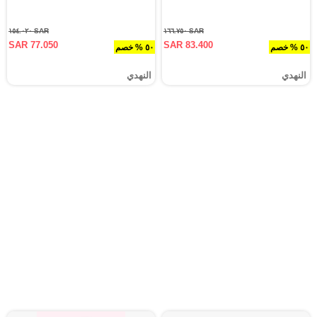
SAR ١٥٤.٠٢٠
SAR ١٦٦.٧٥٠
SAR 77.050
SAR 83.400
٥٠ % خصم
٥٠ % خصم
النهدي
النهدي