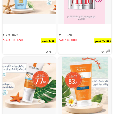
SAR ٢٠١.٢٥٠
SAR ٨٩.٠٠٠
SAR 100.650
SAR 40.000
٥٥.١ % خصم
٥٠ % خصم
النهدي
النهدي