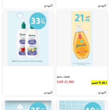
النهدي
النهدي
SAR ٤٨.٩٠٠
SAR 21.960
٥٥.١ % خصم
النهدي
النهدي