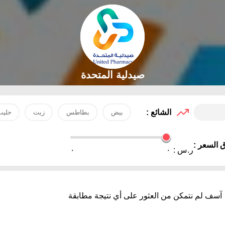
صيدلية المتحدة
الشائع :
بيض
بطاطس
زيت
حليب
 السعر :
ر.س :
٠
٠
آسف لم نتمكن من العثور على أي نتيجة مطابقة