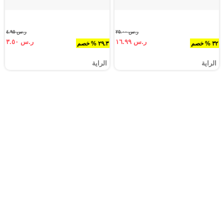
ر.س ٢٥.٠٠
ر.س ٤.٩٥
ر.س ١٦.٩٩
ر.س ٣.٥٠
٣٢ % خصم
٢٩.٣ % خصم
الراية
الراية