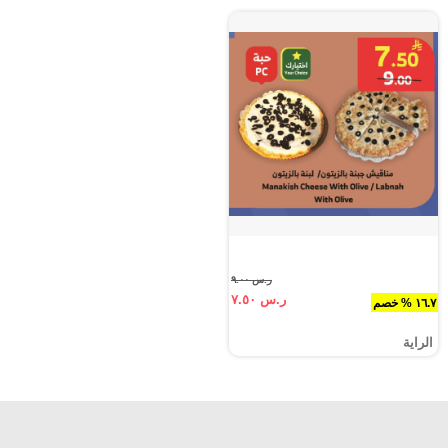
ر.س ٩.٠٠
ر.س ٧.٥٠
١٦.٧ % خصم
الراية