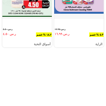
ر.س ١٧.٩٥
ر.س ٥.٥٠
ر.س ١٦.٩٩
ر.س ٤.٥٠
٥.٣ % خصم
١٨.٢ % خصم
الراية
أسواق النخبة