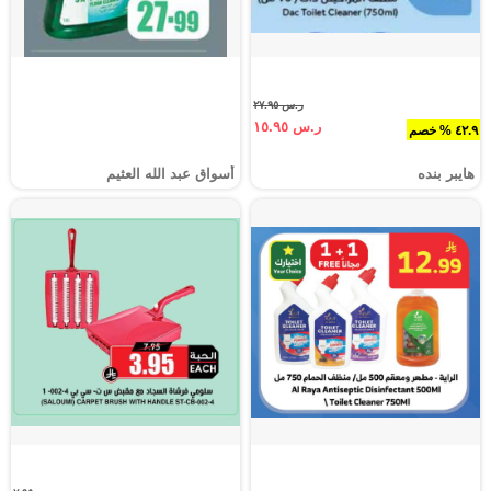
ر.س ٢٧.٩٥
ر.س ١٥.٩٥
٤٢.٩ % خصم
هايبر بنده
أسواق عبد الله العثيم