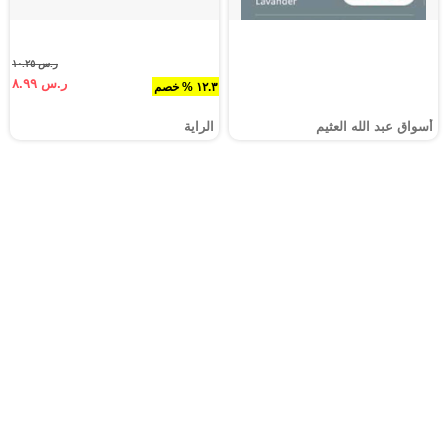
ر.س ١٠.٢٥
ر.س ٨.٩٩
١٢.٣ % خصم
أسواق عبد الله العثيم
الراية