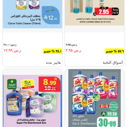
ر.س ٦.٩٥
ر.س ٢١.٠٠
ر.س ٢.٩٥
ر.س ١٢.٩٩
٥٧.٦ % خصم
٣٨.١ % خصم
أسواق النخبة
هايبر بنده