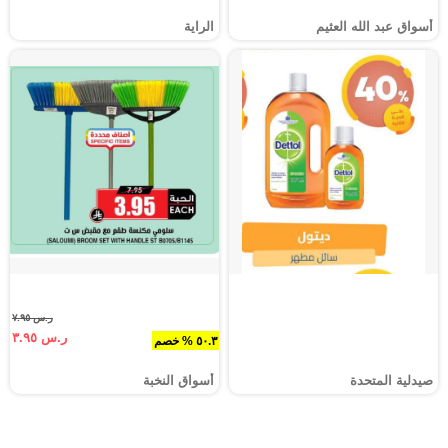
أسواق عبد الله العثيم
الراية
ر.س ٧.٩٥
ر.س ٣.٩٥
٥٠.٣ % خصم
صيدلية المتحدة
أسواق النخبة