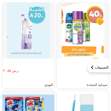
التصنيفات
ر.س ٢٠.٨٥
صيدلية المتحدة
النهدي