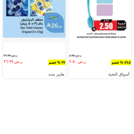
ر.س ٤.٩٥
ر.س ٣٦.٩٩
ر.س ٢.٥٠
ر.س ٢٦.٩٩
٤٩.٥ % خصم
٢٧ % خصم
أسواق النخبة
هايبر بنده