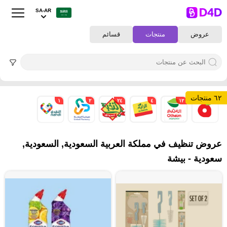
SA-AR
عروض
منتجات
قسائم
٦٢ منتجات
١
٢
٢٤
٤
١٢
١٩
عروض تنظيف في مملكة العربية السعودية, السعودية,
سعودية - بيشة