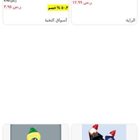
ر.س ٧.٩٥
ر.س ١٢.٩٩
ر.س ٣.٩٥
٥٠.٣ % خصم
الراية
أسواق النخبة