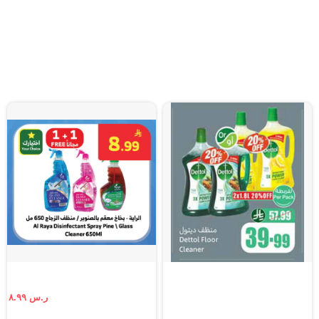
ر.س ٨.٩٩