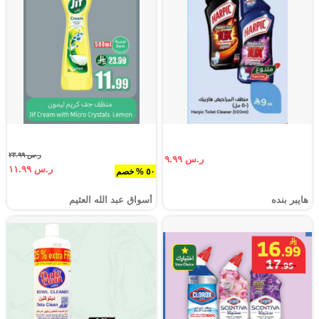
ر.س ٢٣.٩٩
ر.س ٩.٩٩
ر.س ١١.٩٩
٥٠ % خصم
هايبر بنده
أسواق عبد الله العثيم