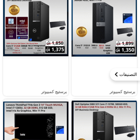
التصنيفات
برستيج كمبيوتر
برستيج كمبيوتر