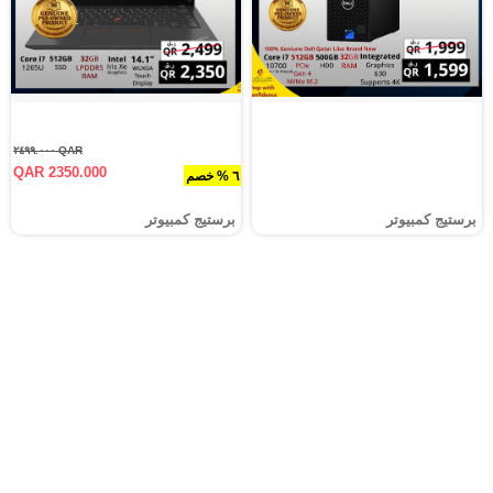
QAR ٢٤٩٩.٠٠٠
QAR 2350.000
٦ % خصم
برستيج كمبيوتر
برستيج كمبيوتر