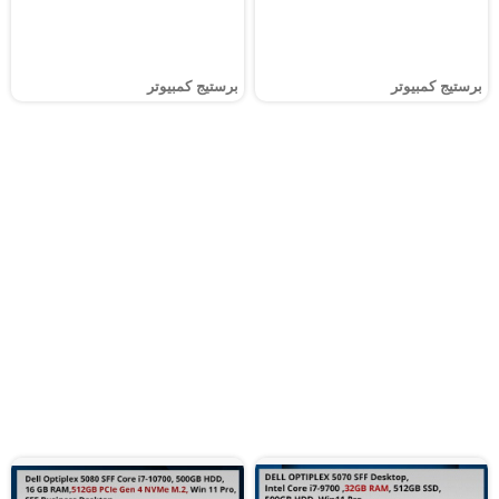
برستيج كمبيوتر
برستيج كمبيوتر