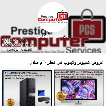
برستيج كمبيوتر
+9744145-3868
info@pcsdoha.net
الصفحة الرئيسية
٤٥٠ منتجات
عروض كمبيوتر ولابتوب في قطر - أم صلال