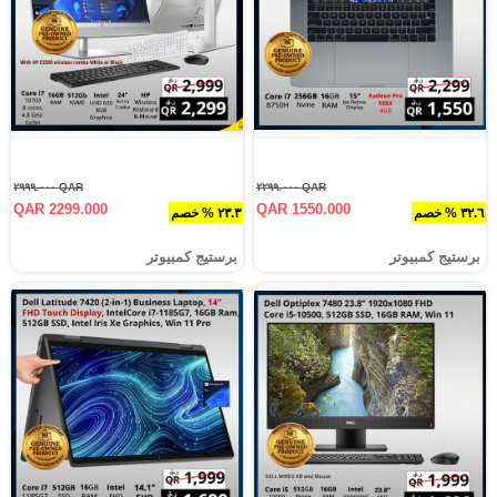
QAR ٢٩٩٩.٠٠٠
QAR ٢٢٩٩.٠٠٠
QAR 2299.000
QAR 1550.000
٣٢.٦ % خصم
٢٣.٣ % خصم
برستيج كمبيوتر
برستيج كمبيوتر