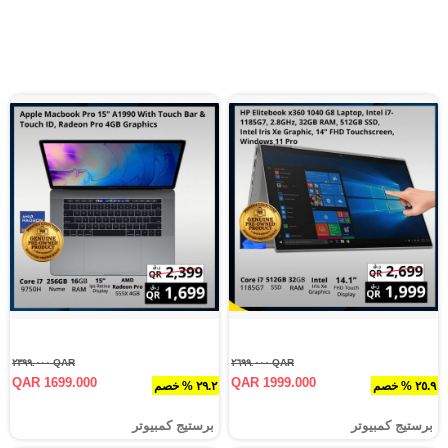
QAR ٢٣٩٩.٠٠٠
QAR ٢٦٩٩.٠٠٠
QAR 1699.000
QAR 1999.000
٢٥.٩ % خصم
٢٩.٢ % خصم
برستيج كمبيوتر
برستيج كمبيوتر