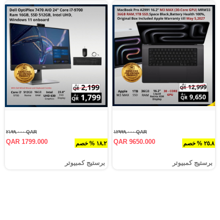
QAR ٢١٩٩.٠٠٠
QAR ١٢٩٩٩.٠٠٠
QAR 1799.000
QAR 9650.000
٢٥.٨ % خصم
١٨.٢ % خصم
برستيج كمبيوتر
برستيج كمبيوتر