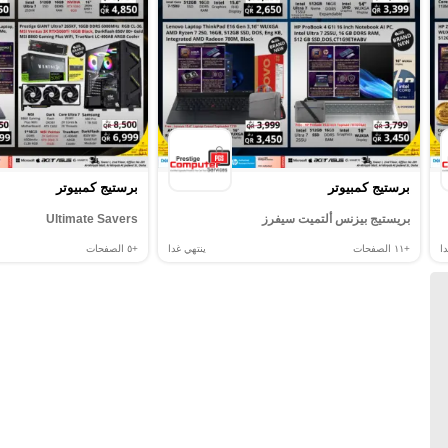
برستيج كمبيوتر
برستيج كمبيوتر
بريستيج بيزنس ألتميت سيفرز
Ultimate Savers
ا
+١١
الصفحات
ينتهي غدا
+٥
الصفحات