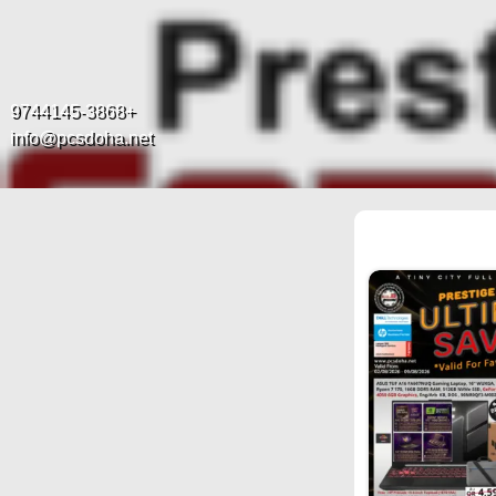
+9744145-3868
info@pcsdoha.net