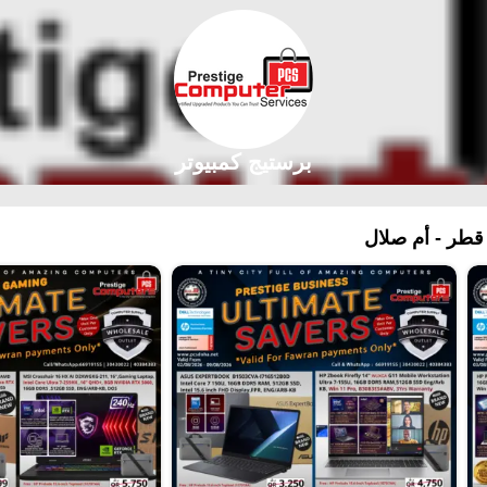
برستيج كمبيوتر
طر - أم صلال