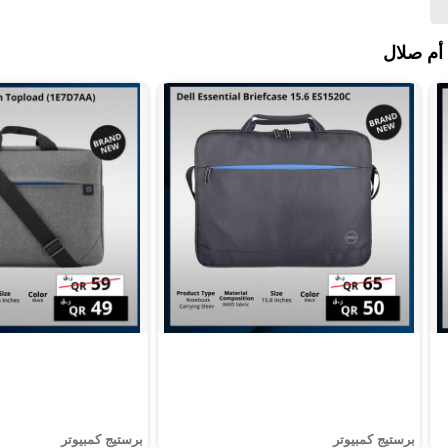
أم صلال
برستيج كمبيوتر
برستيج كمبيوتر