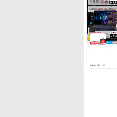
+١١
ايام متبقية