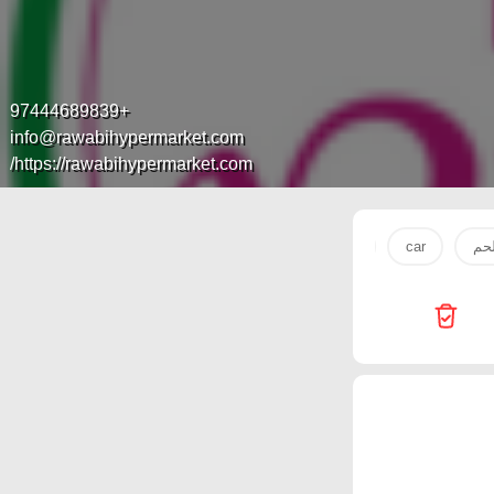
+97444689839
info@rawabihypermarket.com
https://rawabihypermarket.com/
حم
car
السعوديه
Techno Blue
Miracle Phones