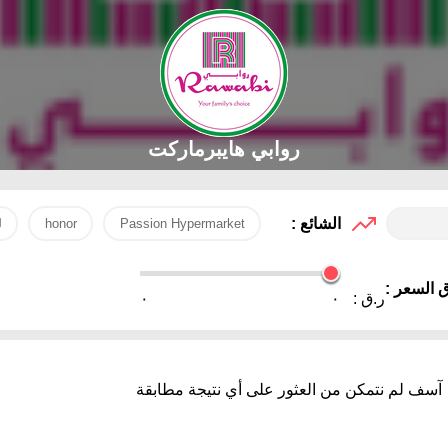
روابي هايبرماركت
الشائع :
Passion Hypermarket
honor
ل
 السعر :
ر.ق :
٠
٠
آسف لم نتمكن من العثور على أي نتيجة مطابقة