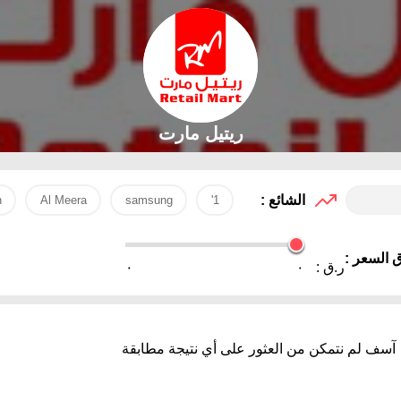
ريتيل مارت
الشائع :
h
Al Meera
samsung
1'
 السعر :
ر.ق :
٠
٠
آسف لم نتمكن من العثور على أي نتيجة مطابقة