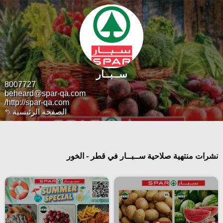
ســبــار
8007727
beheard@spar-qa.com
http://spar-qa.com/
الصفحة الرئيسية
نشرات منتهية صلاحية ســبــار في قطر - الخور