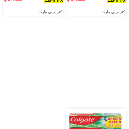
٢٢.٧ % خصم
٤٢.٩ % خصم
كنز ميني مارت
كنز ميني مارت