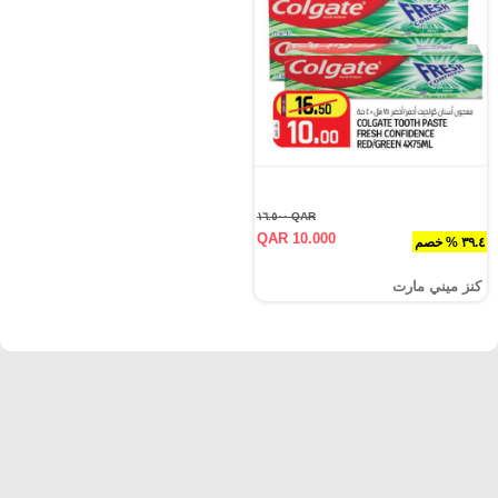
QAR ١٦.٥٠٠
QAR 10.000
٣٩.٤ % خصم
كنز ميني مارت