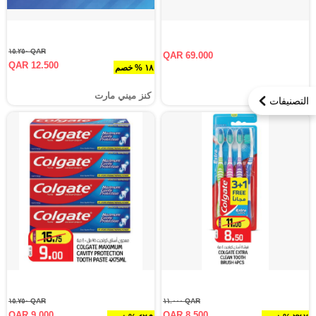
QAR ١٥.٢٥٠
QAR 69.000
QAR 12.500
١٨ % خصم
كنز ميني مارت
كنز ميني مارت
التصنيفات
QAR ١٥.٧٥٠
QAR ١١.٠٠٠
QAR 9.000
QAR 8.500