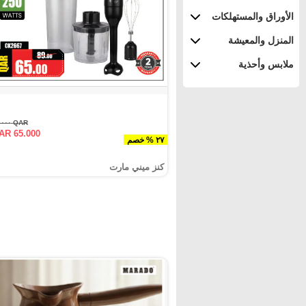
الأوراق والمستهلكات
المنزل والمعيشة
ملابس وأحذية
QAR ٨٩.٠٠٠
AR 65.000
٢٧ % خصم
كنز ميني مارت