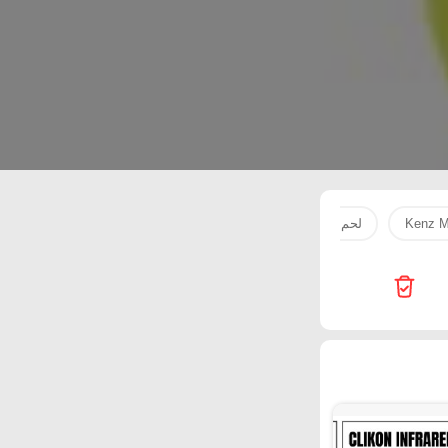
Kenz M
لحم
tv
Super Touch
1'
 Hypermarket