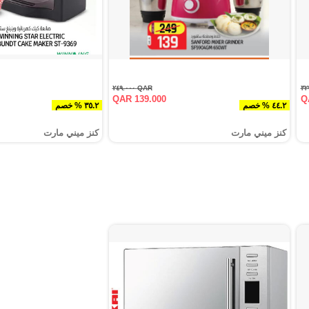
QAR ٢٤٩.٠٠٠
QAR 139.000
Q
٤٤.٢ % خصم
٣٥.٢ % خصم
كنز ميني مارت
كنز ميني مارت