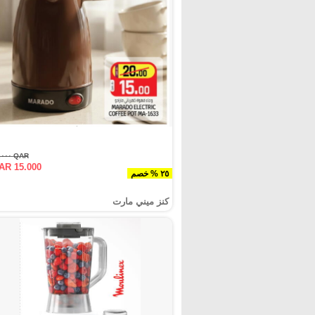
QAR ٢٠.٠٠٠
AR 15.000
٢٥ % خصم
كنز ميني مارت