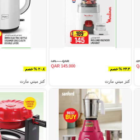
QAR ١٨٩.٠٠٠
QAR 145.000
Q
٢٣.٣ % خصم
٢٠.٤ % خصم
كنز ميني مارت
كنز ميني مارت