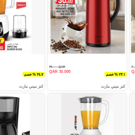
QAR ٣٩.٠٠٠
QAR 30.000
Q
٢٣.١ % خصم
٣٤.٧ % خصم
كنز ميني مارت
كنز ميني مارت