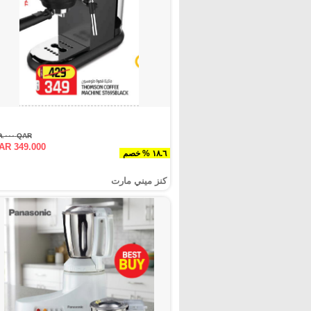
QAR ٤٢٩.٠٠٠
AR 349.000
١٨.٦ % خصم
كنز ميني مارت