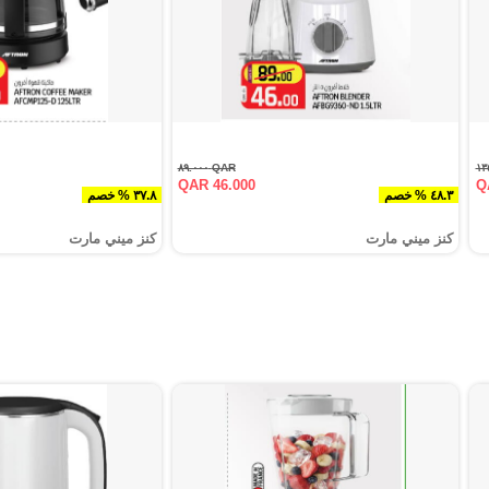
QAR ٨٩.٠٠٠
QAR 46.000
Q
٤٨.٣ % خصم
٣٧.٨ % خصم
كنز ميني مارت
كنز ميني مارت