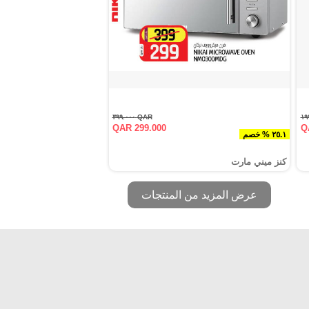
QAR ٣٩٩.٠٠٠
QAR 299.000
Q
٢٥.١ % خصم
كنز ميني مارت
عرض المزيد من المنتجات