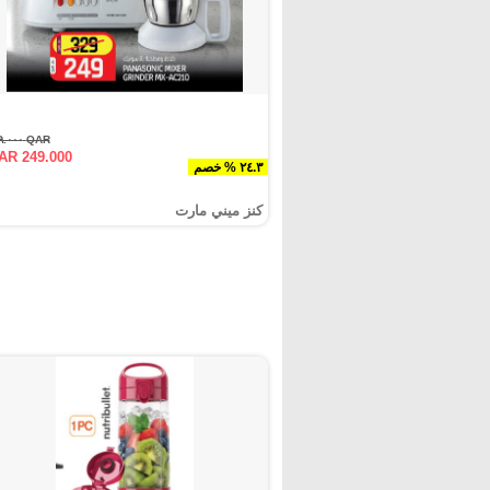
QAR ٣٢٩.٠٠٠
AR 249.000
٢٤.٣ % خصم
كنز ميني مارت