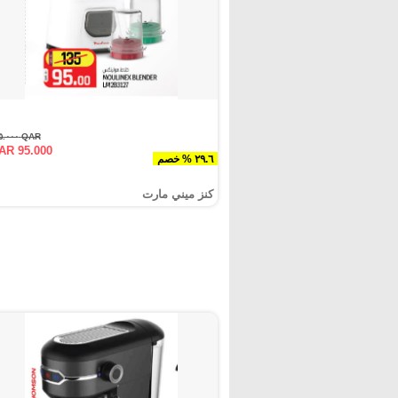
QAR ١٣٥.٠٠٠
AR 95.000
٢٩.٦ % خصم
كنز ميني مارت