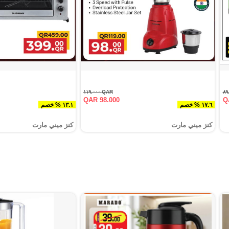
QAR ١١٩.٠٠٠
QAR 98.000
Q
١٧.٦ % خصم
١٣.١ % خصم
كنز ميني مارت
كنز ميني مارت