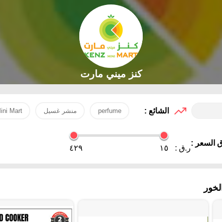
كنز ميني مارت
الشائع :
perfume
منشر غسيل
ini Mart
 السعر :
ر.ق :
١٥
٤٢٩
لخور