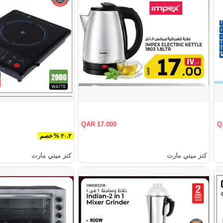
QAR 17.000
Q
٢٠.٢ % خصم
كنز ميني مارت
كنز ميني مارت