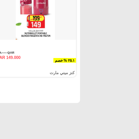
QAR ١٩٩.٠٠٠
AR 149.000
٢٥.١ % خصم
كنز ميني مارت