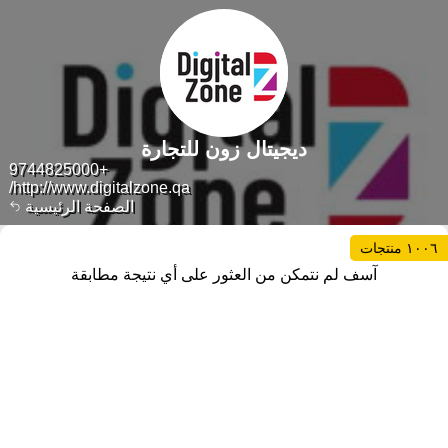
ديجيتال زون للتجارة
+9744825000
http://www.digitalzone.qa/
الصفحة الرئيسية
١٠٠٦ منتجات
آسف لم نتمكن من العثور على أي نتيجة مطابقة