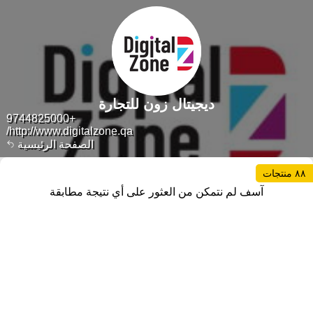
ديجيتال زون للتجارة
+9744825000
http://www.digitalzone.qa/
الصفحة الرئيسية
٨٨ منتجات
آسف لم نتمكن من العثور على أي نتيجة مطابقة