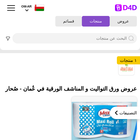
OM-AR
عروض
منتجات
قسائم
١ منتجات
١
عروض ورق التواليت و المناشف الورقية في عُمان - صُحار‎
التصنيفات