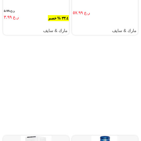
ر.ع ٥.٩٩
ر.ع ٥٧.٩٩
ر.ع ٣.٩٩
٣٣.٤ % خصم
مارك & سايف
مارك & سايف