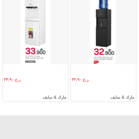
ر.ع ٣٢.٩٠
ر.ع ٣٣.٩٠
مارك & سايف
مارك & سايف