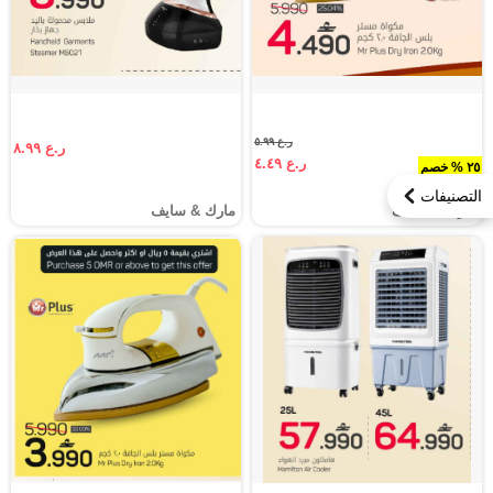
ر.ع ٥.٩٩
ر.ع ٨.٩٩
ر.ع ٤.٤٩
٢٥ % خصم
التصنيفات
مارك & سايف
مارك & سايف