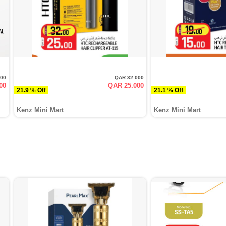
000
QAR 32.000
00
QAR 25.000
21.9 % Off
21.1 % Off
Kenz Mini Mart
Kenz Mini Mart