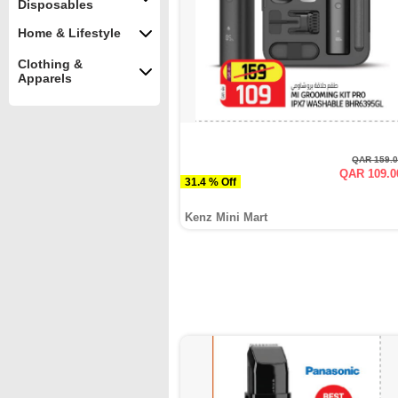
Disposables
Home & Lifestyle
Clothing &
Apparels
QAR 159.
QAR 109.0
31.4 % Off
Kenz Mini Mart