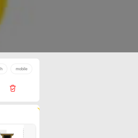
sh
mobile
s26 ultra
laptop
egg
samsung
154 products