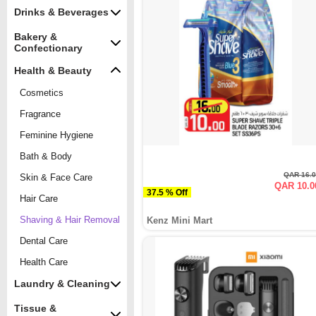
Drinks & Beverages
Bakery &
Confectionary
Health & Beauty
Cosmetics
Fragrance
Feminine Hygiene
Bath & Body
QAR 16.
Skin & Face Care
QAR 10.0
37.5 % Off
Hair Care
Shaving & Hair Removal
Kenz Mini Mart
Dental Care
Health Care
Laundry & Cleaning
Tissue &