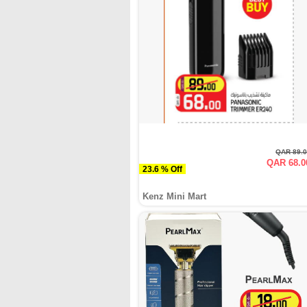
QAR 89.
QAR 68.0
23.6 % Off
Kenz Mini Mart