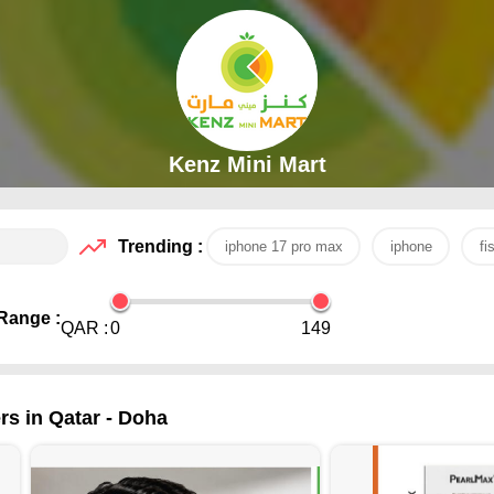
Kenz Mini Mart
Trending :
iphone 17 pro max
iphone
fi
Range :
QAR :
0
149
rs in Qatar - Doha