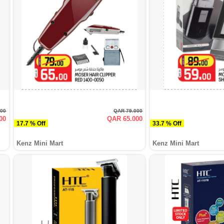
000
QAR 79.000
00
QAR 65.000
17.7 % Off
33.7 % Off
Kenz Mini Mart
Kenz Mini Mart