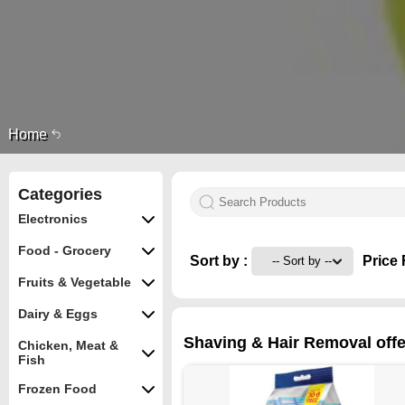
Home
Categories
Electronics
Food - Grocery
Sort by :
Price 
Fruits & Vegetable
Dairy & Eggs
Shaving & Hair Removal offe
Chicken, Meat &
Fish
Frozen Food