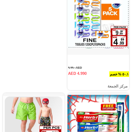
AED ٩.٩٩٠
AED 4.990
٥٠.١ % خصم
مركز الجمعة