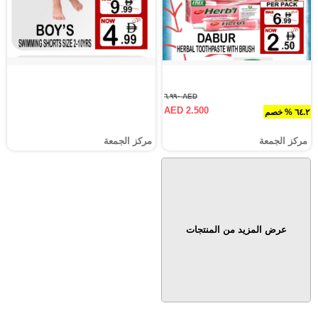
AED ٦.٩٩٠
AED 2.500
٦٤.٢ % خصم
مركز الجمعة
مركز الجمعة
عرض المزيد من المنتجات