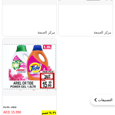
مركز الجمعة
مركز الجمعة
التصنيفات
AED ٢٤.٩٩٠
AED 15.990
٣٦ % خصم