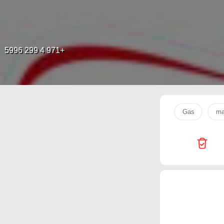
+971 4 299 5996
Mark
Safeer Market
Drink
bebem
Gas
ma