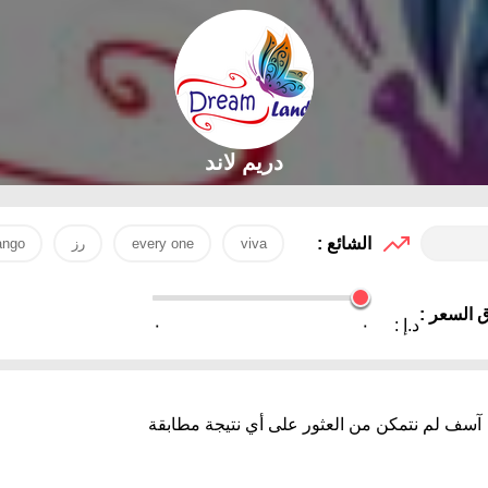
دريم لاند
الشائع :
viva
every one
رز
ngo
 السعر :
د.إ :
٠
٠
آسف لم نتمكن من العثور على أي نتيجة مطابقة