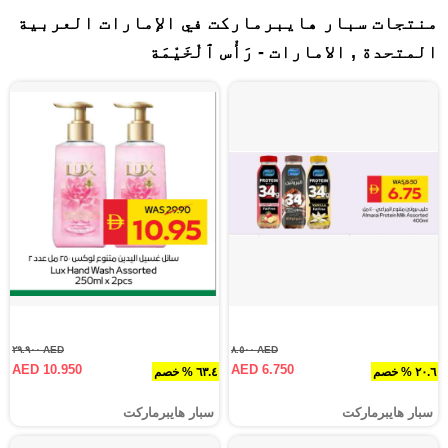
منتجات سبار هايبرماركت في الإمارات العربية
المتحدة , الامارات - رَأْس ٱلْخَيْمَة
AED ٢٩.٩٠٠
AED ٨.٥٠٠
AED 10.950
AED 6.750
٢٠.٦ % خصم
٦٣.٤ % خصم
سبار هايبرماركت
سبار هايبرماركت