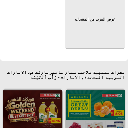
عرض المزيد من المنتجات
نشرات منتهية صلاحية سبار هايبرماركت في الإمارات
العربية المتحدة , الامارات - رَأْس ٱلْخَيْمَة