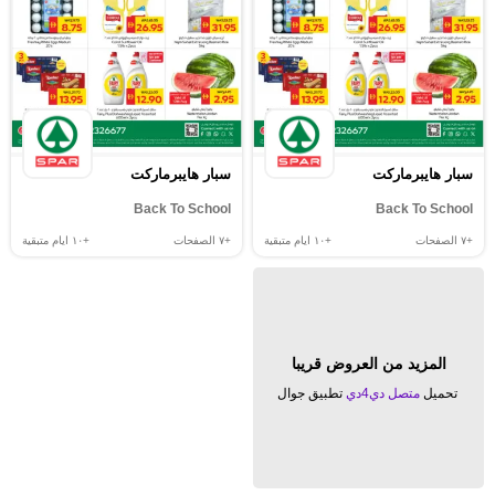
سبار هايبرماركت
سبار هايبرماركت
Back To School
Back To School
+٧
الصفحات
+١٠
ايام متبقية
+٧
الصفحات
+١٠
ايام متبقية
المزيد من العروض قريبا
تحميل
متصل دي4دي
تطبيق جوال