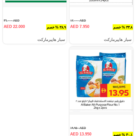
AED ٣٦.٠٠٠
AED ١٢.٠٠٠
AED 22.000
AED 7.950
٣٣.٨ % خصم
٣٨.٩ % خصم
سبار هايبرماركت
سبار هايبرماركت
AED ١٩.٩٥٠
AED 13.950
٣٠.١ % خصم