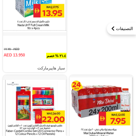
التصنيفات
AED ١٧.٧٥٠
AED 13.950
٢١.٤ % خصم
سبار هايبرماركت