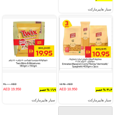
سبار هايبرماركت
AED ٢٤.٠٠٠
AED ١٥.٩٥٠
AED 19.950
AED 10.950
٣١.٣ % خصم
١٦.٩ % خصم
سبار هايبرماركت
سبار هايبرماركت