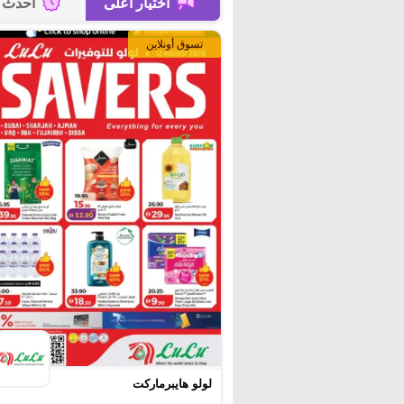
اختيار أعلى
أحدث
تسوق أونلاين
لولو هايبرماركت