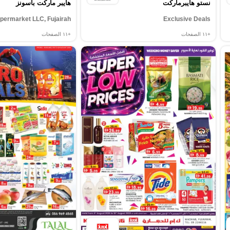
نستو هايبرماركت
هايبر ماركت باسونز
ermarket LLC, Fujairah
Exclusive Deals
+١١
الصفحات
+١١
الصفحات