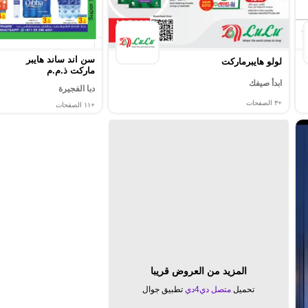
سن اند ساند هايبر
لولو هايبرماركت
ماركت ذ.م.م
ابدأ صيفك
دبا الفجيرة
+٣
الصفحات
+١١
الصفحات
المزيد من العروض قريبا
تحميل
متصل دي4دي
تطبيق جوال