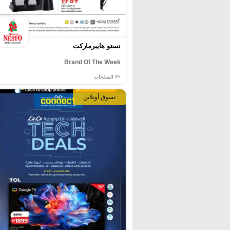
نستو هايبرماركت
Brand Of The Week
+٣
الصفحات
تسوق أونلاين