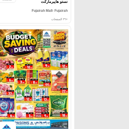
نستو هايبرماركت
Fujairah Mall- Fujairah
+٣٦
الصفحات