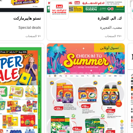
ك. الم. للتجارة
نستو هايبرماركت
مضب، الفجيرة
Special deals
+٢٧
الصفحات
+٧
الصفحات
تسوق أونلاين