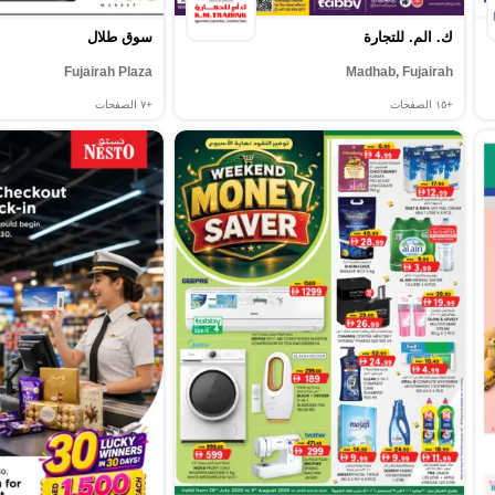
ك. الم. للتجارة
سوق طلال
Fujairah Plaza
Madhab, Fujairah
+١٥
الصفحات
+٧
الصفحات