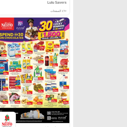
Lulu Savers
+٤٦
الصفحات