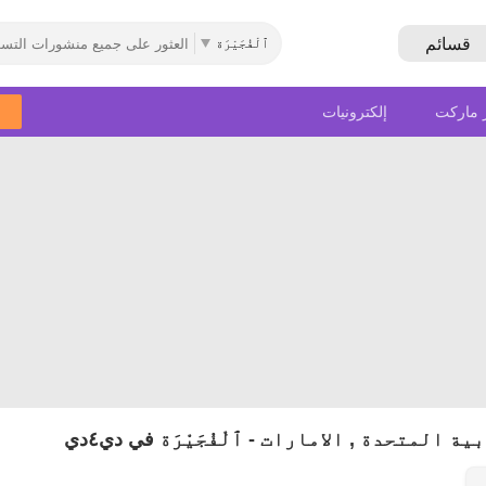
قسائم
ٱلْفُجَيْرَة‎
 ماركت
إلكترونيات
حدة , الامارات - ٱلْفُجَيْرَة‎ في دي٤دي