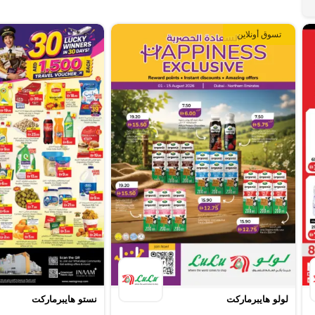
تسوق أونلاين
لولو هايبرماركت
نستو هايبرماركت