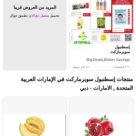
المزيد من العروض قريبا
تحميل
متصل دي4دي
تطبيق جوال
إسطنبول
سوبرماركت
Big Deals,Better Savings
+٢٠
الصفحات
+٤
ايام متبقية
منتجات إسطنبول سوبرماركت في الإمارات العربية
المتحدة , الامارات - دبي