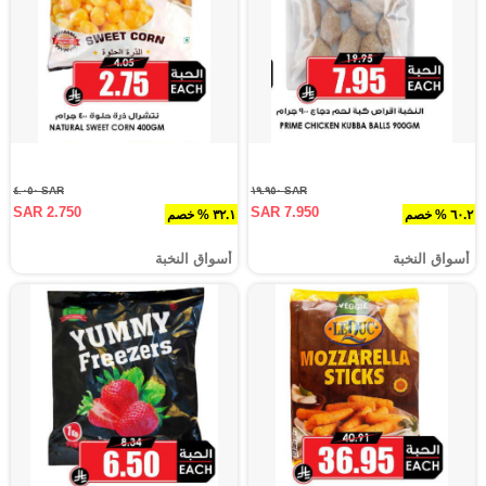
SAR ٤.٠٥٠
SAR ١٩.٩٥٠
SAR 2.750
SAR 7.950
٦٠.٢ % خصم
٣٢.١ % خصم
أسواق النخبة
أسواق النخبة