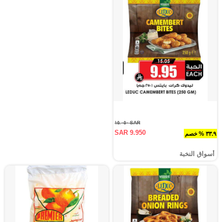
SAR ١٥.٠٥٠
SAR 9.950
٣٣.٩ % خصم
أسواق النخبة