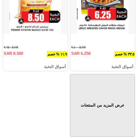
SAR ٩.٦٥٠
SAR ٩.٤٠٠
SAR 8.500
SAR 6.250
٣٣.٥ % خصم
١١.٩ % خصم
أسواق النخبة
أسواق النخبة
عرض المزيد من المنتجات