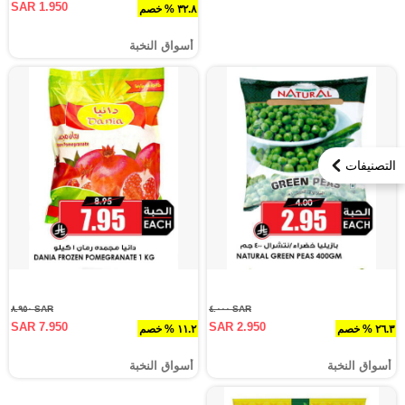
SAR 1.950
٣٢.٨ % خصم
أسواق النخبة
التصنيفات
SAR ٨.٩٥٠
SAR ٤.٠٠٠
SAR 7.950
SAR 2.950
٢٦.٣ % خصم
١١.٢ % خصم
أسواق النخبة
أسواق النخبة