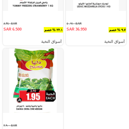
SAR ٨.٣٤٠
SAR ٤٠.٩١٠
SAR 6.500
SAR 36.950
٩.٧ % خصم
٢٢.١ % خصم
أسواق النخبة
أسواق النخبة
SAR ٢.٩٠٠