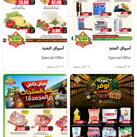
أسواق النخبة
أسواق النخبة
Special Offer
Special Offer
+٨
الصفحات
+٦
ايام متبقية
+٢
ايام متبقية