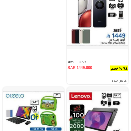
SAR ١٥٩٩.٠٠٠
SAR 1449.000
٩.٤ % خصم
هايبر بنده