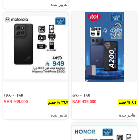
هايبر بنده
SAR ١٤٩٩.٠٠٠
SAR ٤٧٩.٠٠٠
SAR 949.000
SAR 439.000
٨.٤ % خصم
٣٦.٧ % خصم
هايبر بنده
هايبر بنده