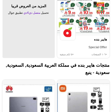
المزيد من العروض قريبا
تحميل
متصل دي4دي
تطبيق جوال
هايبر بنده
Special Offer
+١٠٦
الصفحات
+٥
ايام متبقية
منتجات هايبر بنده في مملكة العربية السعودية, السعودية,
سعودية - ينبع