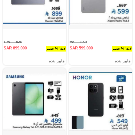
SAR ١٠٩٩.٠٠٠
SAR ٦٩٩.٠٠٠
SAR 899.000
SAR 599.000
١٤.٣ % خصم
١٨.٢ % خصم
هايبر بنده
هايبر بنده