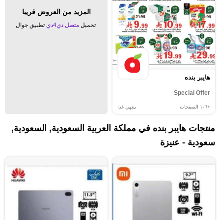
المزيد من العروض قريبا
تحميل
متصل دي4دي
تطبيق جوال
هايبر بنده
Special Offer
+١٠٦
الصفحات
ينتهي غدا
منتجات هايبر بنده في مملكة العربية السعودية, السعودية,
سعودية - عنيزة