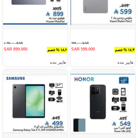
SAR ١٠٩٩.٠٠٠
SAR ٦٩٩.٠٠٠
SAR 899.000
SAR 599.000
١٤.٣ % خصم
١٨.٢ % خصم
هايبر بنده
هايبر بنده