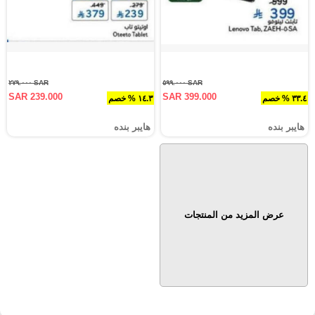
SAR ٢٧٩.٠٠٠
SAR ٥٩٩.٠٠٠
SAR 239.000
SAR 399.000
٣٣.٤ % خصم
١٤.٣ % خصم
هايبر بنده
هايبر بنده
عرض المزيد من المنتجات