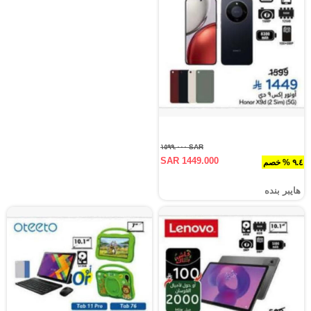
SAR ١٥٩٩.٠٠٠
SAR 1449.000
٩.٤ % خصم
هايبر بنده