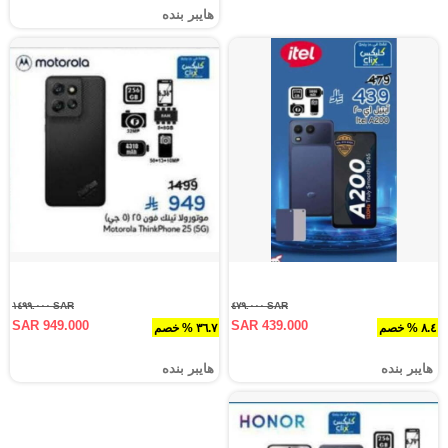
هايبر بنده
SAR ١٤٩٩.٠٠٠
SAR ٤٧٩.٠٠٠
SAR 949.000
SAR 439.000
٨.٤ % خصم
٣٦.٧ % خصم
هايبر بنده
هايبر بنده