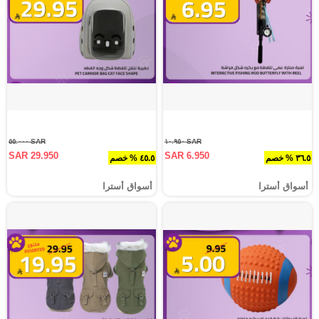
SAR ٥٥.٠٠٠
SAR ١٠.٩٥٠
SAR 29.950
SAR 6.950
٣٦.٥ % خصم
٤٥.٥ % خصم
أسواق أسترا
أسواق أسترا