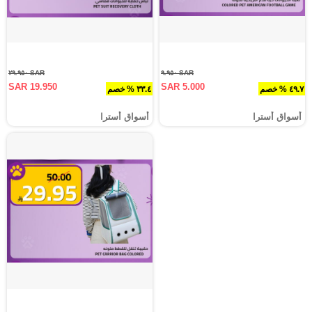
SAR ٢٩.٩٥٠
SAR ٩.٩٥٠
SAR 19.950
SAR 5.000
٤٩.٧ % خصم
٣٣.٤ % خصم
أسواق أسترا
أسواق أسترا