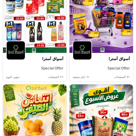
أسواق أسترا
أسواق أسترا
Special Offer
Special Offer
+٧
الصفحات
+٦
ايام متبقية
+٢
الصفحات
ينتهي اليوم