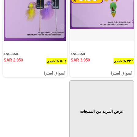
SAR ٥.٩٥٠
SAR ٥.٩٥٠
SAR 2.950
SAR 3.950
٣٣.٦ % خصم
٥٠.٤ % خصم
أسواق أسترا
أسواق أسترا
عرض المزيد من المنتجات