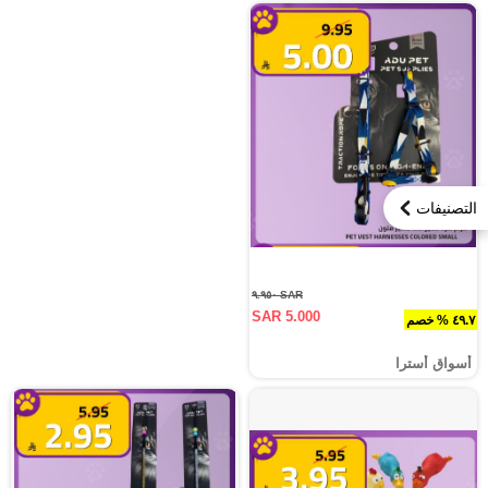
التصنيفات
SAR ٩.٩٥٠
SAR 5.000
٤٩.٧ % خصم
أسواق أسترا