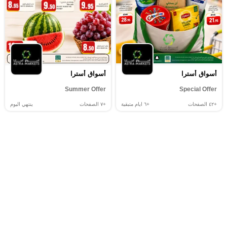
أسواق أسترا
أسواق أسترا
Summer Offer
Special Offer
+٤٢
الصفحات
+٦
ايام متبقية
+٧
الصفحات
ينتهي اليوم