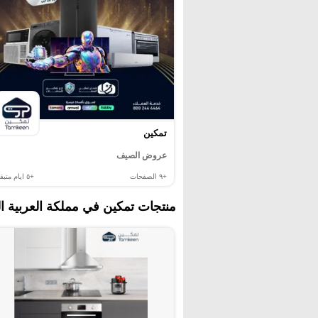
تمكين
عروض الصيف
+٩
الصفحات
+٥
ايام متبقي
منتجات تمكين في مملكة العربية ا