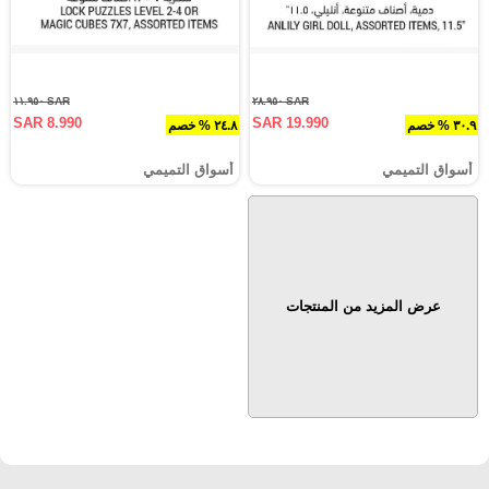
SAR ١١.٩٥٠
SAR ٢٨.٩٥٠
SAR 8.990
SAR 19.990
٣٠.٩ % خصم
٢٤.٨ % خصم
أسواق التميمي
أسواق التميمي
عرض المزيد من المنتجات