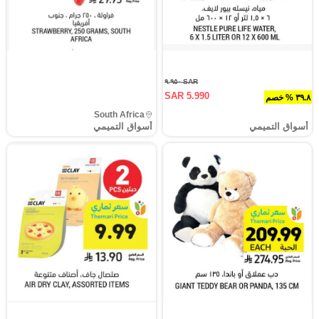
SAR ٩.٩٥٠
SAR 5.990
٣٩.٨ % خصم
South Africa
أسواق التميمي
أسواق التميمي