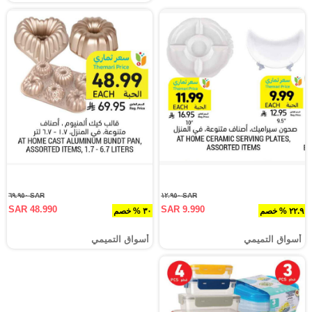
SAR ٦٩.٩٥٠
SAR ١٢.٩٥٠
SAR 48.990
SAR 9.990
٢٢.٩ % خصم
٣٠ % خصم
أسواق التميمي
أسواق التميمي