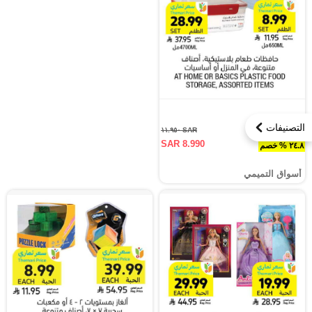
التصنيفات
SAR ١١.٩٥٠
SAR 8.990
٢٤.٨ % خصم
أسواق التميمي