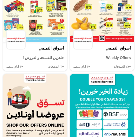
أسواق التميمي
أسواق التميمي
Weekly Offers
جاهزين للفسحة والعروض !!
+٤٧
الصفحات
+٣
ايام متبقية
+٣
الصفحات
+٣
ايام متبقية