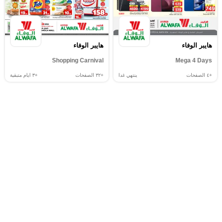
هايبر الوفاء
هايبر الوفاء
Shopping Carnival
Mega 4 Days
+٤
الصفحات
ينتهي غدا
+٣٢
الصفحات
+٣
ايام متبقية