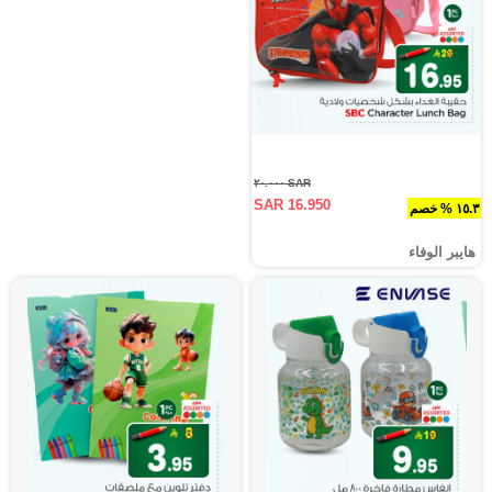
SAR ٢٠.٠٠٠
SAR 16.950
١٥.٣ % خصم
هايبر الوفاء