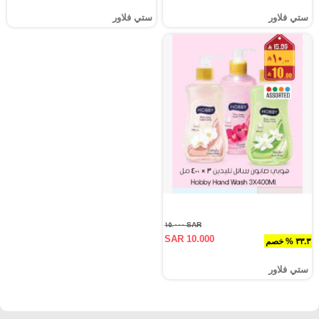
ستي فلاور
ستي فلاور
SAR ١٥.٠٠٠
SAR 10.000
٣٣.٣ % خصم
ستي فلاور