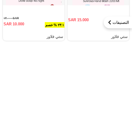
SAR ١٣.٠٠٠
SAR 15.000
التصنيفات
SAR 10.000
٢٣.١ % خصم
ستي فلاور
ستي فلاور