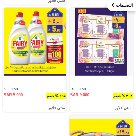
ستي فلاور
التصنيفات
SAR ٩.٠٠٠
SAR ١٣.٠٠٠
SAR 5.000
SAR 9.000
٣٠.٨ % خصم
٤٤.٤ % خصم
ستي فلاور
ستي فلاور