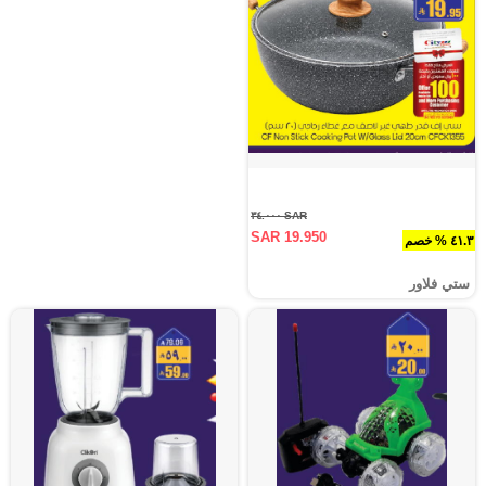
SAR ٣٤.٠٠٠
SAR 19.950
٤١.٣ % خصم
ستي فلاور