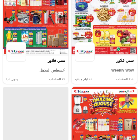
ستي فلاور
ستي فلاور
Weekly Wow
أغسطس المذهل
+١١
الصفحات
+٢
ايام متبقية
+٧
الصفحات
ينتهي غدا