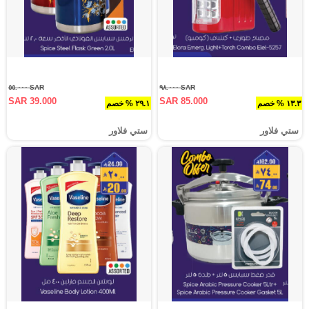
SAR ٥٥.٠٠٠
SAR ٩٨.٠٠٠
SAR 39.000
SAR 85.000
١٣.٣ % خصم
٢٩.١ % خصم
ستي فلاور
ستي فلاور