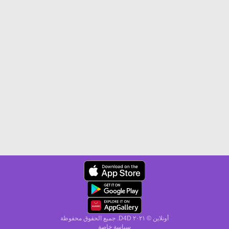
أونلاين © ۲۰٢١ D4D. جميع الحقوق محفوظة
سياسة خاصة