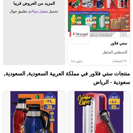
المزيد من العروض قريبا
تحميل
متصل دي4دي
تطبيق جوال
ستي فلاور
أغسطس المذهل
+٣
الصفحات
ينتهي غدا
منتجات ستي فلاور في مملكة العربية السعودية, السعودية,
سعودية - الرياض