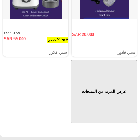
SAR ٧٩.٠٠٠
SAR 20.000
SAR 59.000
٢٥.٣ % خصم
ستي فلاور
ستي فلاور
عرض المزيد من المنتجات