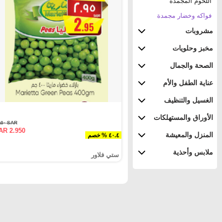
اللحوم المجمدة
فواكه وخضار مجمدة
مشروبات
مخبز وحلويات
الصحة والجمال
عناية الطفل والأم
الغسيل والتنظيف
الأوراق والمستهلكات
SAR ٤.٩٥٠
AR 2.950
المنزل والمعيشة
٤٠.٤ % خصم
ملابس وأحذية
ستي فلاور