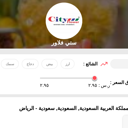
ستي فلاور
الشائع :
ارز
بيض
دجاج
سمك
 السعر :
ر.س :
٢.٩٥
٢.٩٥
ة العربية السعودية, السعودية, سعودية - الرياض