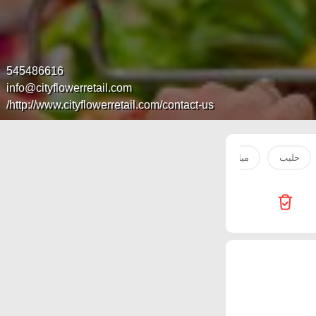
545486616
info@cityflowerretail.com
http://www.cityflowerretail.com/contact-us/
حليب
مياه
صدور دجاج
بطاطس
سكر
لحم