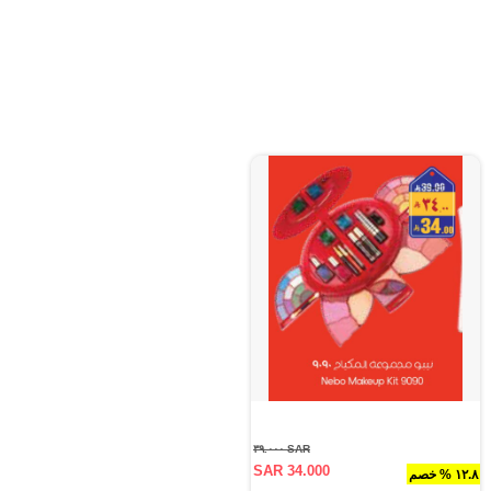
SAR ٣٩.٠٠٠
SAR 34.000
١٢.٨ % خصم