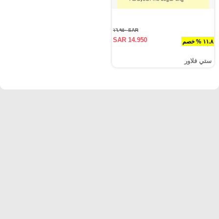
SAR ١٦.٩٥٠
SAR 14.950
١١.٨ % خصم
ستي فلاور