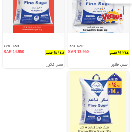
SAR ١٦.٩٥٠
SAR ١٨.٩٥٠
SAR 14.950
SAR 13.950
٢٦.٤ % خصم
١١.٨ % خصم
ستي فلاور
ستي فلاور