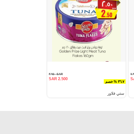
SAR ٣.٩٥٠
SAR 2.500
S
٣٦.٧ % خصم
ستي فلاور