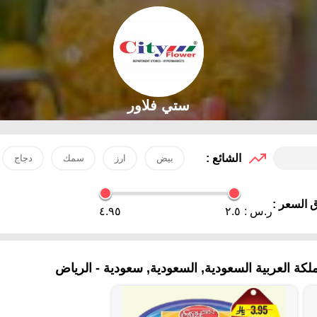
ستي فلاور
الشائع :
بيض
ارز
سمك
دجاج
 السعر :
ر.س :
٢.٥
٤.٩٥
ة العربية السعودية, السعودية, سعودية - الرياض