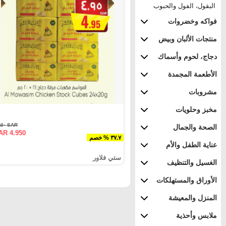
البقول، الفول والحبوب
فواكه وخضروات
منتجات الألبان وبيض
دجاج، لحوم وأسماك
الأطعمة المجمدة
مشروبات
مخبز وحلويات
SAR ٧.٩٥٠
الصحة والجمال
AR 4.950
٣٧.٧ % خصم
عناية الطفل والأم
ستي فلاور
الغسيل والتنظيف
الأوراق والمستهلكات
المنزل والمعيشة
ملابس وأحذية