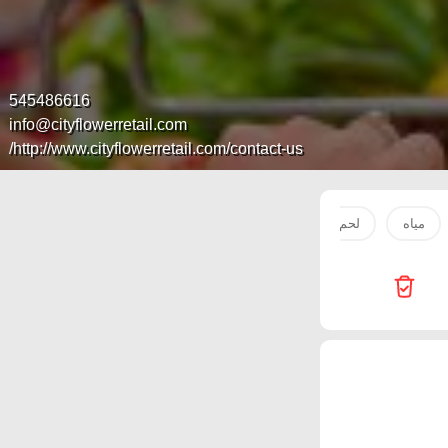
545486616
info@cityflowerretail.com
http://www.cityflowerretail.com/contact-us/
مياه
لحم
صدور دجاج
بطاطس
زيت
سكر