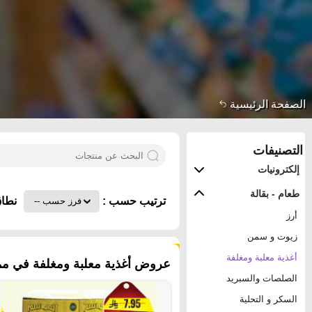
الصفحة الرئيسية
التصنيفات
إلكترونيات
طعام - بقالة
ترتيب حسب :
نطاق
أرز
زيوت و سمن
٤٢٦ منتجات
أغذية معلبة ومغلفة
عروض أغذية معلبة ومغلفة في مملك
الصلصات والسبريد
السكر و التحلية