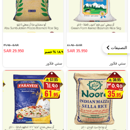
SAR ٣٦.٩٥٠
SAR ٤١.٩٥٠
التصنيفات
SAR 29.950
SAR 35.950
١٤.٣ % خصم
١٨.٩ % خصم
ستي فلاور
ستي فلاور