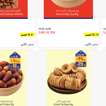
SAR ٤٩.٩٥٠
SAR 41.950
S
١٦ % خصم
٢٠ % خصم
ستي فلاور
ستي فلاور