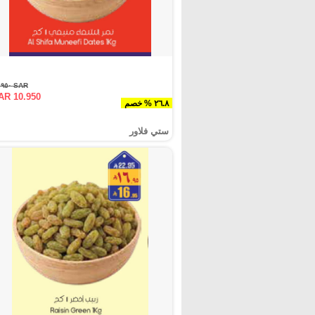
SAR ١٤.٩٥٠
AR 10.950
٢٦.٨ % خصم
ستي فلاور