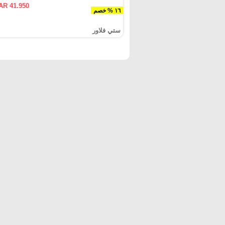
AR 41.950
١٦ % خصم
ستي فلاور