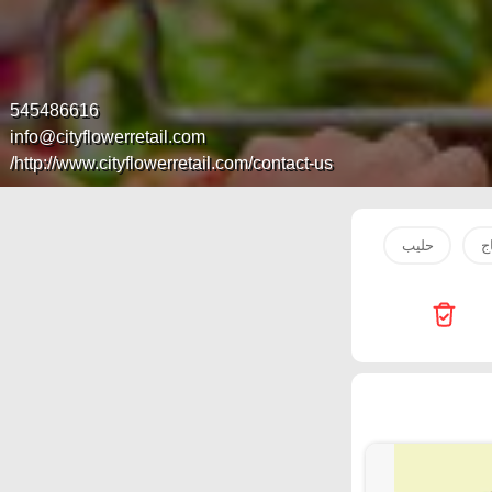
545486616
info@cityflowerretail.com
http://www.cityflowerretail.com/contact-us/
ج
حليب
سمك
مياه
بصل
سكر
ماء