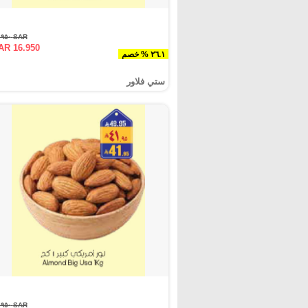
SAR ٢٢.٩٥٠
AR 16.950
٢٦.١ % خصم
ستي فلاور
SAR ٤٩.٩٥٠