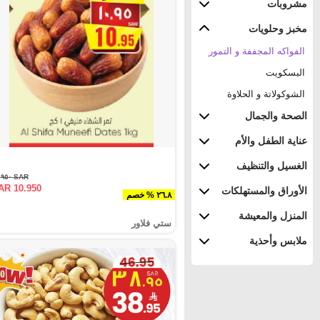
مشروبات
مخبز وحلويات
الفواكه المجففة و التمور
البسكويت
الشوكولاتة و الحلاوة
الصحة والجمال
عناية الطفل والأم
الغسيل والتنظيف
SAR ١٤.٩٥٠
AR 10.950
الأوراق والمستهلكات
٢٦.٨ % خصم
المنزل والمعيشة
ستي فلاور
ملابس وأحذية