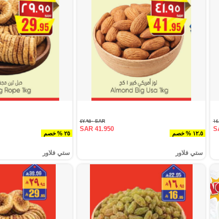
SAR ٤٧.٩٥٠
SAR 41.950
S
١٢.٥ % خصم
٢٥ % خصم
ستي فلاور
ستي فلاور