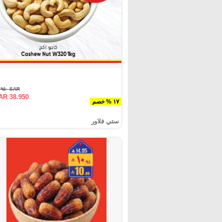
SAR ٤٦.٩٥٠
AR 38.950
١٧ % خصم
ستي فلاور