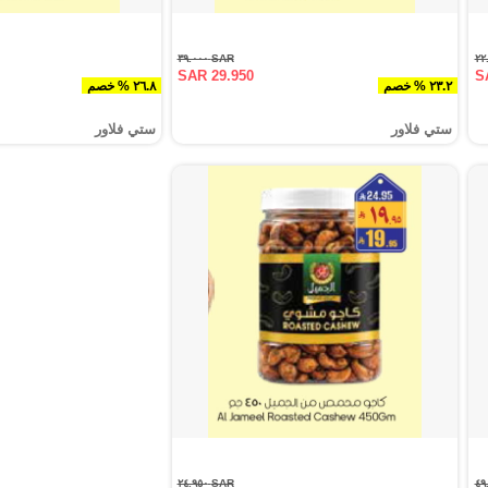
SAR ٣٩.٠٠٠
SAR 29.950
S
٢٣.٢ % خصم
٢٦.٨ % خصم
ستي فلاور
ستي فلاور
SAR ٢٤.٩٥٠