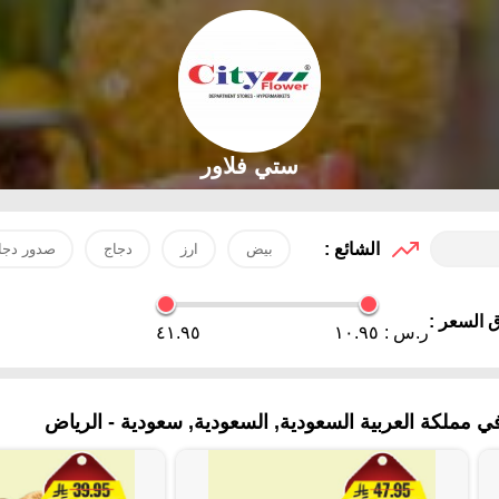
ستي فلاور
الشائع :
بيض
ارز
دجاج
صدور دجا
 السعر :
ر.س :
١٠.٩٥
٤١.٩٥
ي مملكة العربية السعودية, السعودية, سعودية - الرياض