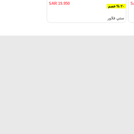
SAR 19.950
S
٢٠ % خصم
ستي فلاور