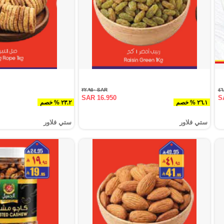
SAR ٢٢.٩٥٠
SAR 16.950
S
٢٦.١ % خصم
٢٣.٢ % خصم
ستي فلاور
ستي فلاور