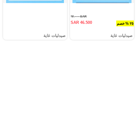
SAR ٦٢.٠٠٠
SAR 46.500
٢٥ % خصم
صيدليات غاية
صيدليات غاية