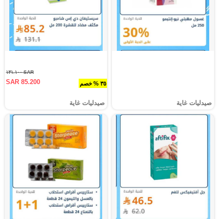
SAR ١٣١.١٠٠
SAR 85.200
٣٥ % خصم
صيدليات غاية
صيدليات غاية