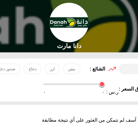
دانا مارت
الشائع :
بيض
ارز
دجاج
صدور دجا
 السعر :
ر.س :
٠
٠
آسف لم نتمكن من العثور على أي نتيجة مطابقة