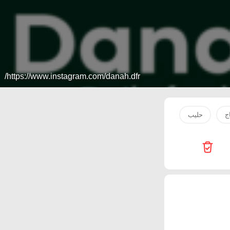
https://www.instagram.com/danah.dfr/
ج
حليب
سمك
مياه
بصل
سكر
ماء