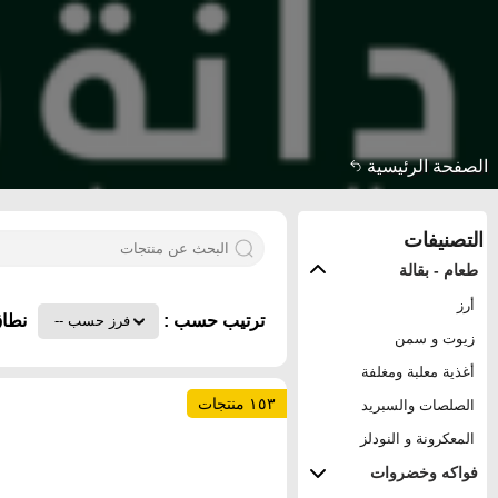
الصفحة الرئيسية
التصنيفات
طعام - بقالة
أرز
ترتيب حسب :
نطاق
زيوت و سمن
أغذية معلبة ومغلفة
١٥٣ منتجات
الصلصات والسبريد
المعكرونة و النودلز
فواكه وخضروات