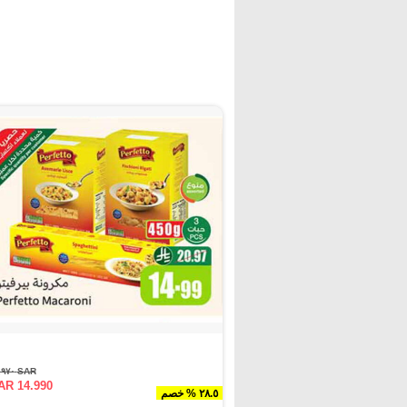
SAR ٢٠.٩٧٠
AR 14.990
٢٨.٥ % خصم