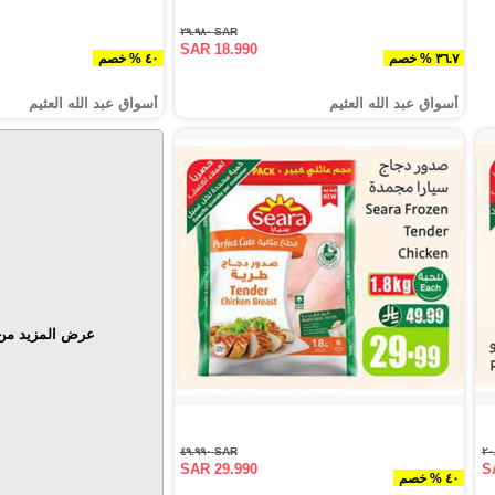
SAR ٢٩.٩٨٠
SAR 18.990
٣٦.٧ % خصم
٤٠ % خصم
أسواق عبد الله العثيم
أسواق عبد الله العثيم
عرض المزيد من 
SAR ٤٩.٩٩٠
SAR 29.990
S
٤٠ % خصم