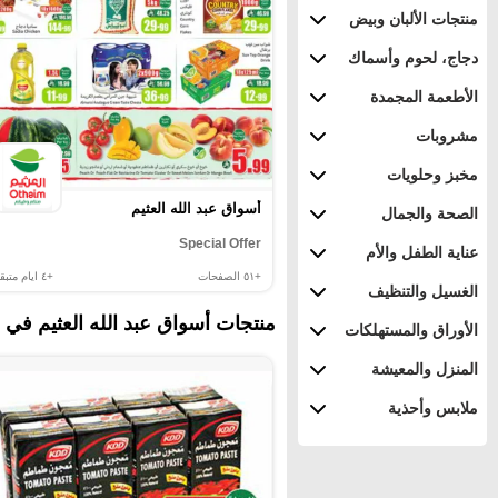
منتجات الألبان وبيض
دجاج، لحوم وأسماك
الأطعمة المجمدة
مشروبات
مخبز وحلويات
أسواق عبد الله العثيم
الصحة والجمال
Special Offer
عناية الطفل والأم
+٥١
الصفحات
+٤
ايام متبقي
الغسيل والتنظيف
منتجات أسواق عبد الله العثيم في 
الأوراق والمستهلكات
المنزل والمعيشة
ملابس وأحذية