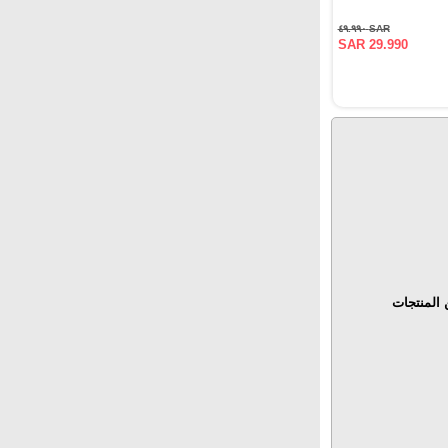
SAR ٤٩.٩٩٠
SAR 29.990
المنتجات