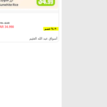
SAR ٤٩.٩٩٠
AR 34.990
٣٠ % خصم
أسواق عبد الله العثيم