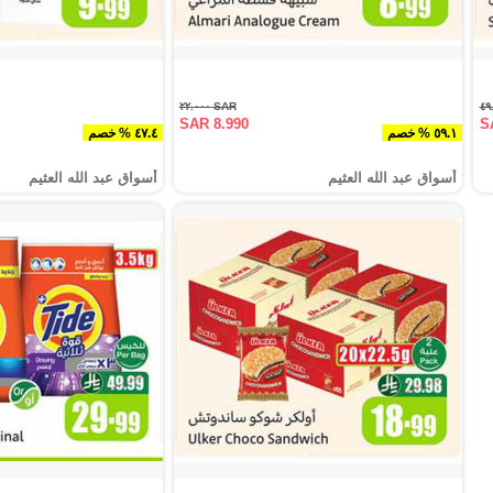
SAR ٢٢.٠٠٠
SAR 8.990
S
٥٩.١ % خصم
٤٧.٤ % خصم
أسواق عبد الله العثيم
أسواق عبد الله العثيم