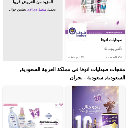
المزيد من العروض قريبا
تحميل
متصل دي4دي
تطبيق جوال
صيدليات انوفا
تألقي بجمالك
+٧٩
الصفحات
+٣
ايام متبقية
منتجات صيدليات انوفا في مملكة العربية السعودية,
السعودية, سعودية - نجران