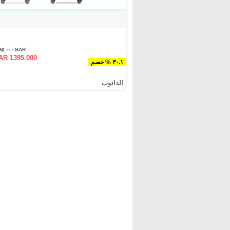
SAR ١٩٩٥.٠٠٠
AR 1395.000
٣٠.١ % خصم
الدانوب