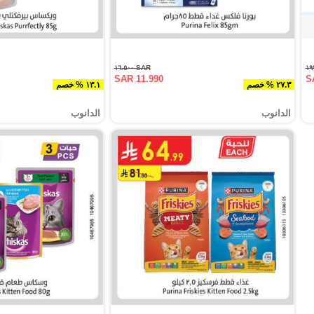
SAR ١٦.٥٠٠
SAR 11.990
S
٢٧.٣ % خصم
١٣.١ % خصم
الدانوب
الدانوب