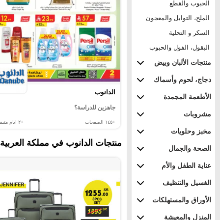
الحبوب والقطع
الملح، التوابل والمعجون
السكر و التحلية
البقول، الفول والحبوب
منتجات الألبان وبيض
دجاج، لحوم وأسماك
الدانوب
الأطعمة المجمدة
جاهزين للدراسة؟
مشروبات
+١٤٥
الصفحات
+٢
ايام متبقي
مخبز وحلويات
منتجات الدانوب في مملكة العربي
الصحة والجمال
عناية الطفل والأم
الغسيل والتنظيف
الأوراق والمستهلكات
المنزل والمعيشة