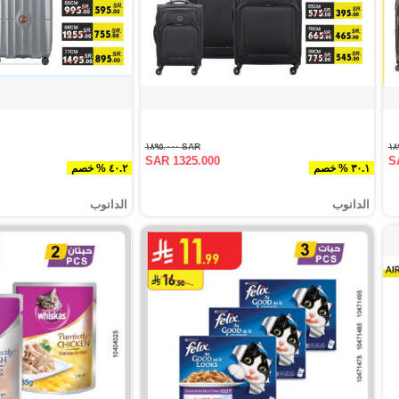
SAR ١٨٩٥.٠٠٠
SAR 1325.000
S
٣٠.١ % خصم
٤٠.٢ % خصم
الدانوب
الدانوب