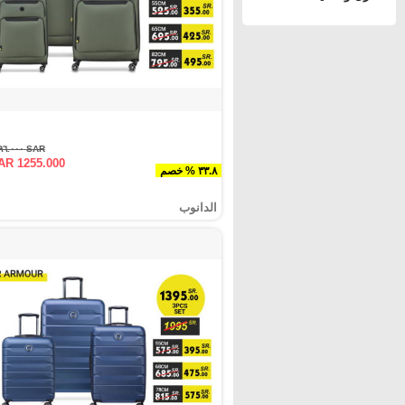
SAR ١٨٩٦.٠٠٠
AR 1255.000
٣٣.٨ % خصم
الدانوب