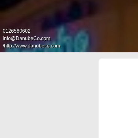
0126580602
info@DanubeCo.com
http://www.danubeco.com/