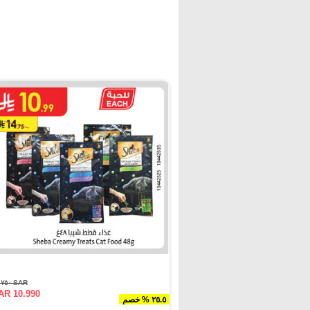
SAR ١٤.٧٥٠
AR 10.990
٢٥.٥ % خصم