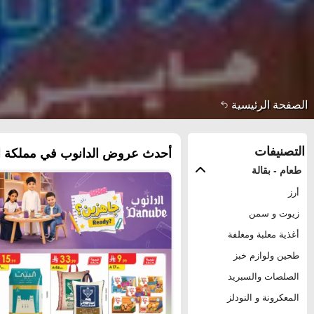
الصفحة الرئيسية
التصنيفات
أحدث عروض الدانوب في مملكة ال
طعام - بقالة
أرز
زيوت و سمن
أغذية معلبة ومغلفة
طحين ولوازم خبز
الصلصات والسبريد
المعكرونة و النودلز