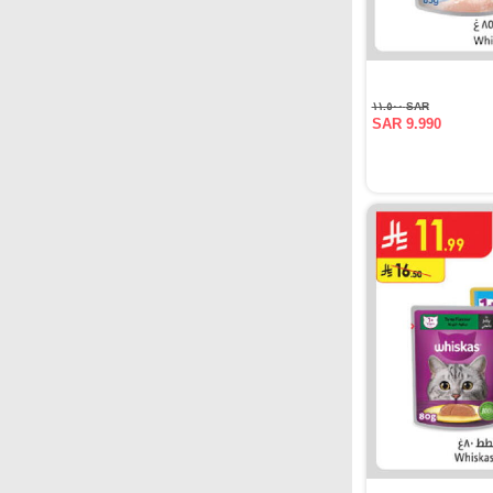
SAR ١١.٥٠٠
SAR 9.990