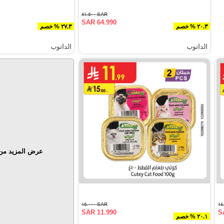
SAR ٨١.٥٠٠
SAR 64.990
٢٠.٣ % خصم
٢٧.٣ % خصم
الدانوب
الدانوب
عرض المزيد من 
SAR ١٥.٠٠٠
SAR 11.990
S
٢٠.١ % خصم